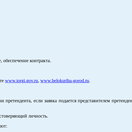
, обеспечение контракта.
йте
www.torgi.gov.ru
,
www.belokuriha-gorod.ru
.
и претендента, если заявка подается представителем претенде
остоверяющий личность.
яют: