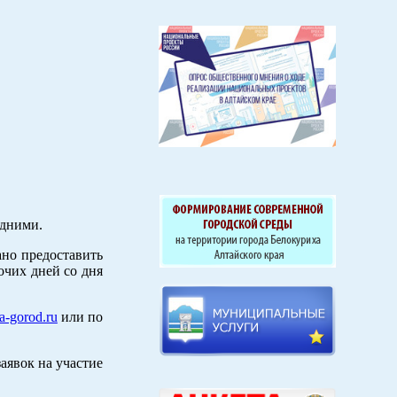
едними.
ано предоставить
очих дней со дня
a-gorod.ru
или по
аявок на участие