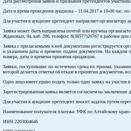
Дата рассмотрения заявок и признания претендентов участника
Дата и время проведения аукциона – 11.04.2017 в 10-00 час. по 
Для участия в аукционе претендент направляет организатору аук
Заявка может быть направлена почтой или вручена организатору
Ждановых, 9а, каб. 206, телефон: 8(38577)20767 в рабочие дни с
Заявка с прилагаемыми к ней документами регистрируется орг
и указанием даты и времени подачи документов. На каждом эк
номера, даты и времени принятия продавцом.
Заявки, поступившие по истечении срока их приема, указан
которой делается отметка об отказе в принятии документов, 
Одно лицо имеет право подать только одну заявку на участие в
Зарегистрированная заявка является согласием на заключение
Для участия в аукционе претендент вносит задаток путем пере
Наименование получателя платежа: УФК по Алтайскому краю 
ИНН 2203004646