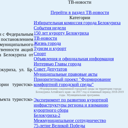
ТВ-новости
Перейти в раздел ТВ-новости
Категории
Избирательная комиссия города Белокуриха
События недели
150 лет курорту Белокуриха
и с Федеральным
ТВ-новости
м постановлением
Жизнь города
 муниципального
Туризм и курорт
твенности акций
Спорт
а Белокуриха от
Объявления и официальная информация
Интервью Главы города
Совет Депутатов
куриха, ул. Бр.
Муниципальные правовые акты
Приоритетный проект "Формирование
рии туристско-
комфортной городской среды"
«Формирование современной городской среды на территории города
Белокуриха Алтайского края» на 2017 год и плановый период 2018-2019
годы. Муниципальная программа.
екта туристско-
Эксперимент по развитию курортной
инфраструктуры региона и взиманию
курортного сбора
Белокуриха-2
Межмуниципальное сотрудничество
75-летие Великой Победы