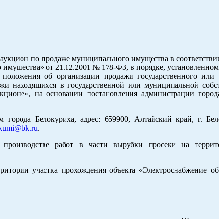
 аукцион по продаже муниципального имущества в соответстви
 имущества» от 21.12.2001 № 178-ФЗ, в порядке, установленно
 положения об организации продажи государственного или
жи находящихся в государственной или муниципальной собс
кционе», на основании постановления администрации город
города Белокуриха, адрес: 659900, Алтайский край, г. Бело
lkumi@bk.ru
.
производстве работ в части вырубки просеки на террито
рритории участка прохождения объекта «Электроснабжение объ