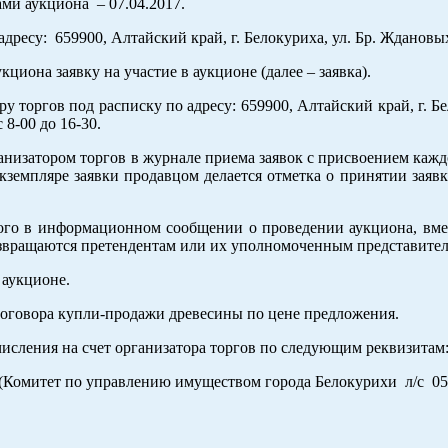
ми аукциона – 07.04.2017.
адресу: 659900, Алтайский край, г. Белокуриха, ул. Бр. Ждановых,
циона заявку на участие в аукционе (далее – заявка).
 торгов под расписку по адресу: 659900, Алтайский край, г. Бел
 8-00 до 16-30.
анизатором торгов в журнале приема заявок с присвоением кажд
земпляре заявки продавцом делается отметка о принятии заявк
ного в информационном сообщении о проведении аукциона, вме
возвращаются претендентам или их уполномоченным представител
 аукционе.
 договора купли-продажи древесины по цене предложения.
числения на счет организатора торгов по следующим реквизитам
(Комитет по управлению имуществом города Белокурихи л/с 0