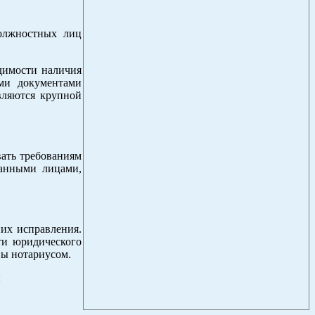
олжностных лиц
одимости наличия
ыми документами
вляются крупной
вать требованиям
ранными лицами,
их исправления.
ти юридического
ны нотариусом.
: