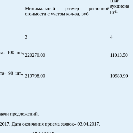
Шаг
аукциона
Минимальный размер рыноч­ной
руб.
стоимости с учетом кол-ва, руб.
3
4
а- 100 шт.,
220270,00
11013,50
та- 98 шт.,
219798,00
10989,90
одачи предложений.
2017. Дата окончания приема заявок– 03.04.2017.