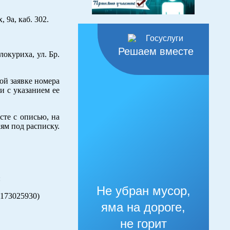
 9а, каб. 302.
Решаем вместе
окуриха, ул. Бр.
ой заявке номера
и с указанием ее
сте с описью, на
ям под расписку.
:
Не убран мусор,
5173025930)
яма на дороге,
не горит