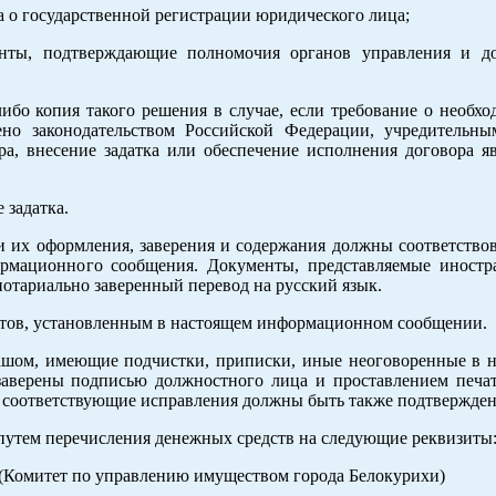
а о государственной регистрации юридического лица;
нты, подтверждающие полномочия органов управления и д
ибо копия такого решения в случае, если требование о необх
ено законодательством Российской Федерации, учредительн
ра, внесение задатка или обеспечение исполнения договора я
 задатка.
и их оформления, заверения и содержания должны соответство
ормационного сообщения. Документы, представляемые иност
отариально заверенный перевод на русский язык.
нтов, установленным в настоящем информационном сообщении.
шом, имеющие подчистки, приписки, иные неоговоренные в н
заверены подписью должностного лица и проставлением печа
, соответствующие исправления должны быть также подтвержде
путем перечисления денежных средств на следующие реквизиты
(Комитет по управлению имуществом города Белокурихи)