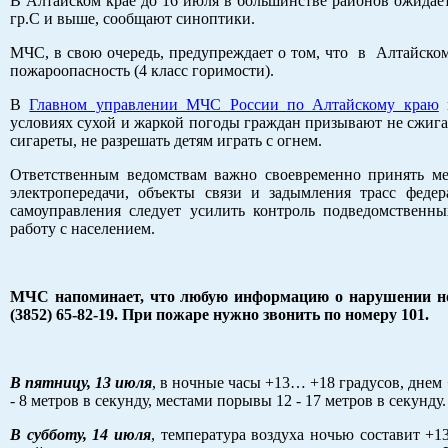
В Алтайском крае до 16 июля в большинстве районов ожидае
гр.С и выше, сообщают синоптики.
МЧС, в свою очередь, предупреждает о том, что в Алтайском
пожароопасность (4 класс горимости).
В
Главном управлении МЧС России по Алтайскому краю
н
условиях сухой и жаркой погоды граждан призывают не сжигат
сигареты, не разрешать детям играть с огнем.
Ответственным ведомствам важно своевременно принять ме
электропередачи, объекты связи и задымления трасс феде
самоуправления следует усилить контроль подведомственны
работу с населением.
МЧС напоминает, что любую информацию о нарушении нор
(3852) 65-82-19. При пожаре нужно звонить по номеру 101.
В пятницу, 13 июля
, в ночные часы +13… +18 градусов, днем 
- 8 метров в секунду, местами порывы 12 - 17 метров в секунду
В субботу, 14 июля
, температура воздуха ночью составит +