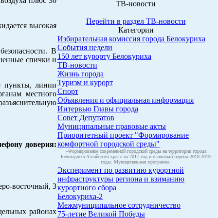
воздуха плюс 30
ТВ-новости
Перейти в раздел ТВ-новости
жидается высокая
Категории
Избирательная комиссия города Белокуриха
События недели
езопасности. В
150 лет курорту Белокуриха
ушенные спички и
ТВ-новости
Жизнь города
Туризм и курорт
е пункты, линии
Спорт
рганам местного
Объявления и официальная информация
разъяснительную
Интервью Главы города
Совет Депутатов
Муниципальные правовые акты
Приоритетный проект "Формирование
комфортной городской среды"
ефону доверия:
«Формирование современной городской среды на территории города
Белокуриха Алтайского края» на 2017 год и плановый период 2018-2019
годы. Муниципальная программа.
Эксперимент по развитию курортной
инфраструктуры региона и взиманию
еро-восточный, 3
курортного сбора
Белокуриха-2
Межмуниципальное сотрудничество
тдельных районах
75-летие Великой Победы