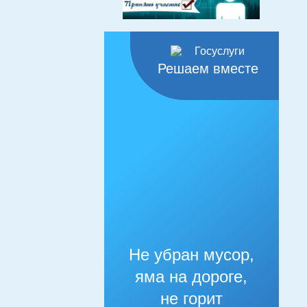
Решаем вместе
Не убран мусор,
яма на дороге,
не горит