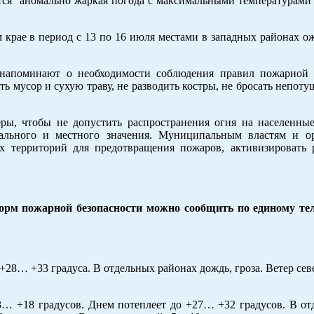
тся аномально жаркая погода с максимальными температурами 
 крае в период с 13 по 16 июля местами в западных районах о
апоминают о необходимости соблюдения правил пожарной б
ь мусор и сухую траву, не разводить костры, не бросать непот
ры, чтобы не допустить распространения огня на населенны
рального и местного значения. Муниципальным властям и о
х территорий для предотвращения пожаров, активизировать 
м пожарной безопасности можно сообщить по единому тел
+28… +33 градуса. В отдельных районах дождь, гроза. Ветер сев
.
13… +18 градусов. Днем потеплеет до +27… +32 градусов. В о