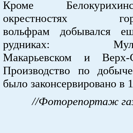
Кроме Белокурихи
окрестностях город
вольфрам добывался е
рудниках: Мульчи
Макарьевском и Верх-С
Производство по добыч
было законсервировано в 1
//Фоторепортаж га