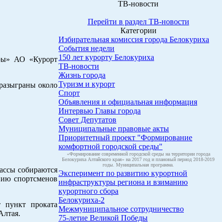
ТВ-новости
Перейти в раздел ТВ-новости
Категории
Избирательная комиссия города Белокуриха
События недели
150 лет курорту Белокуриха
оры» АО «Курорт
ТВ-новости
Жизнь города
Туризм и курорт
 разыграны около
Спорт
Объявления и официальная информация
Интервью Главы города
Совет Депутатов
Муниципальные правовые акты
Приоритетный проект "Формирование
комфортной городской среды"
«Формирование современной городской среды на территории города
Белокуриха Алтайского края» на 2017 год и плановый период 2018-2019
годы. Муниципальная программа.
рассы собираются
Эксперимент по развитию курортной
анию спортсменов
инфраструктуры региона и взиманию
курортного сбора
Белокуриха-2
т пункт проката
Межмуниципальное сотрудничество
Алтая.
75-летие Великой Победы