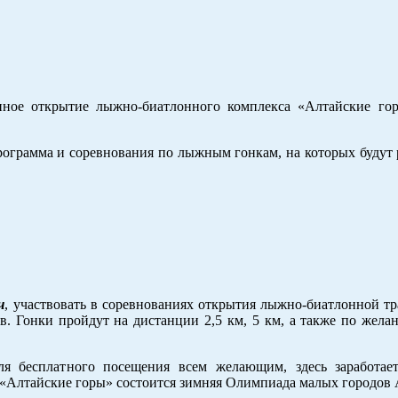
венное открытие лыжно-биатлонного комплекса «Алтайские г
рограмма и соревнования по лыжным гонкам, на которых будут
ч
, участвовать в соревнованиях открытия лыжно-биатлонной т
ов. Гонки пройдут на дистанции 2,5 км, 5 км, а также по жел
ля бесплатного посещения всем желающим, здесь заработае
е «Алтайские горы» состоится зимняя Олимпиада малых городов 