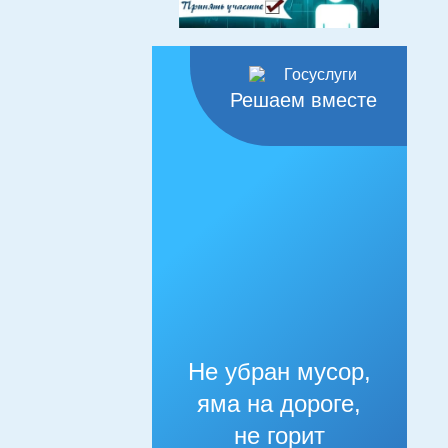
Решаем вместе
Не убран мусор,
яма на дороге,
не горит