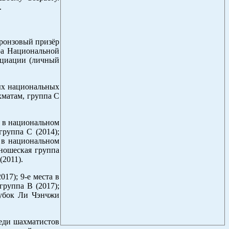
.
бронзовый призёр
ра Национальной
оциации (личный
ых национальных
хматам, группа С
о в национальном
группа С (2014);
о в национальном
юношеская группа
(2011).
17); 9-е места в
руппа В (2017);
Кубок Ли Чэнчжи
реди шахматистов