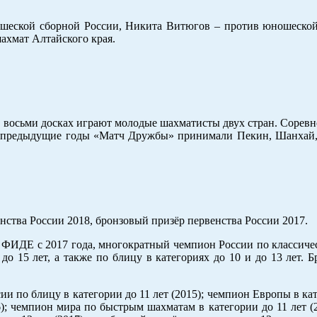
шеской сборной России, Никита Витюгов – против юношеской
ахмат Алтайского края.
а восьми досках играют молодые шахматисты двух стран. Сорев
. В предыдущие годы «Матч Дружбы» принимали Пекин, Шанхай,
енства России 2018, бронзовый призёр первенства России 2017.
ер ФИДЕ с 2017 года, многократный чемпион России по классич
и до 15 лет, а также по блицу в категориях до 10 и до 13 лет. 
сии по блицу в категории до 11 лет (2015); чемпион Европы в ка
6); чемпион мира по быстрым шахматам в категории до 11 лет (