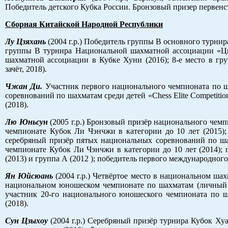
Победитель детского Кубка России. Бронзовый призер первенс
Сборная Китайской Народной Республики
Лу Цзяхань
(2004 г.р.) Победитель группы В основного турни
группы В турнира Национальной шахматной ассоциации «Цин
шахматной ассоциации в Кубке Хуни (2016); 8-е место в г
зачёт, 2018).
Чжан Ди.
Участник первого национального чемпионата по ш
соревнований по шахматам среди детей «Chess Elite Competiti
(2018).
Лю Юньсун
(2005 г.р.) Бронзовый призёр национального чемп
чемпионате Кубок Ли Чэнчжи в категории до 10 лет (2015);
серебряный призёр пятых национальных соревнований по шахм
чемпионате Кубок Ли Чэнчжи в категории до 10 лет (2014);
(2013) и группа А (2012 ); победитель первого международног
Ян Юйсюань
(2004 г.р.) Четвёртое место в национальном ша
национальном юношеском чемпионате по шахматам (личный з
участник 20-го национального юношеского чемпионата по ш
(2018).
Сун Цзыхоу
(2004 г.р.) Серебряный призёр турнира Кубок Ху