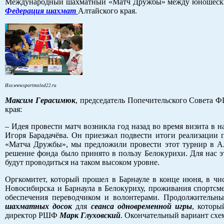
Международный шахматный «Матч Дружбы» между юношески
Федерация шахмат
Алтайского края.
Илл.www.sportmolod22.ru
Максим Герасимюк
, председатель Попечительского Совета 
края:
– Идея провести матч возникла год назад во время визита в
Игоря Барадачёва. Он приезжал подвести итоги реализации
«Матча Дружбы», мы предложили провести этот турнир в Алт
решение фонда было принято в пользу Белокурихи. Для нас 
будут проводиться на таком высоком уровне.
Оргкомитет, который прошел в Барнауле в конце июня, в чи
Новосибирска и Барнаула в Белокуриху, проживания спортс
обеспечения переводчиком и волонтерами. Продолжительн
шахматных досок
для
сеанса одновременной игры
, которы
директор РШФ
Марк Глуховский
. Окончательный вариант схе