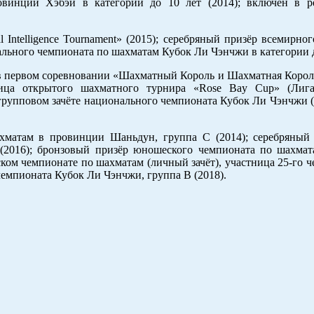
овинции Хэбэй в категории до 10 лет (2014); включён в р
al Intelligence Tournament» (2015); серебряный призёр всемирно
льного чемпионата по шахматам Кубок Ли Чэнчжи в категории до
ы в первом соревновании «Шахматный Король и Шахматная Корол
ица открытого шахматного турнира «Rose Bay Cup» (Лига
 групповом зачёте национального чемпионата Кубок Ли Чэнчжи (
ахматам в провинции Шаньдун, группа С (2014); серебряный 
(2016); бронзовый призёр юношеского чемпионата по шахма
ком чемпионате по шахматам (личный зачёт), участница 25-го 
чемпионата Кубок Ли Чэнчжи, группа В (2018).