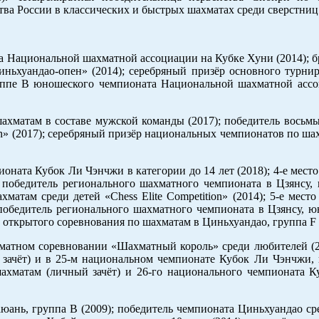
тва России в классических и быстрых шахматах среди сверстниц
ра Национальной шахматной ассоциации на Кубке Хуни (2014); 
ьхуандао-опен» (2014); серебряный призёр основного турни
руппе В юношеского чемпионата Национальной шахматной асс
ахматам в составе мужской команды (2017); победитель восьм
on» (2017); серебряный призёр национальных чемпионатов по ша
ионата Кубок Ли Чэнчжи в категории до 14 лет (2018); 4-е мест
 победитель регионального шахматного чемпионата в Цзянсу, 
атам среди детей «Chess Elite Competition» (2014); 5-е мест
 победитель регионального шахматного чемпионата в Цзянсу, 
о открытого соревнования по шахматам в Циньхуандао, группа F 
хматном соревновании «Шахматный король» среди любителей (20
ачёт) и в 25-м национальном чемпионате Кубок Ли Чэнчжи, г
ахматам (личный зачёт) и 26-го национального чемпионата 
аюань, группа В (2009); победитель чемпионата Циньхуандао с