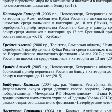
призёр первенства мира по классическим шахматам в категории 
по классическим шахматам и блицу (2018).
Пономарёв Григорий
(2006 г.р., Новокузнецк, Кемеровская 
категории до 9 лет, победитель Кубка России по шахматам с
шахматам среди мальчиков в категории до 10 лет (Чехия), 
серебряный призёр первенства России по блицу и рапиду ср
блицу среди мальчиков в категории до 13 лет. Бронзовый пр
составе команды «КТК – Кузбасс».
Гребнев Алексей
(2006 г.р., Тольятти, Самарская область). Ч
Серебряный призёр финала Кубка России среди мальчиков в кат
го Всероссийского шахматного фестиваля «Анапа 2017»; побе
России по шахматам среди мальчиков в категории до 13 лет (20
Грачёв Алексей
(2005 г.р., Новокузнецк, Кемеровская област
бронзовый призёр первенства России по блицу в категории до 
блицу в категории до 11 лет (2015).
Байбурина Камилла
(2004 г.р., р.п. Чишмы, Республика Ба
федерального округа среди девушек своего возраста, 2-к
победительница «Мемориала Р.Г. Нежметдинова» – Этапа К
традиционного шахматного турнира «Надежды Урала» (2018); 
рамках открытого шахматного фестиваля «Петербургское лето» 
Лоскутова Виктория
(2004 г.р., Барнаул, Алтайский кра