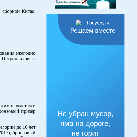
 сборной Китая,
Решаем вместе
нования ежегодно
 Петропавловск-
еским шахматам в
Бронзовый призёр
Не убран мусор,
яма на дороге,
тегории до 10 лет
не горит
2017); бронзовый