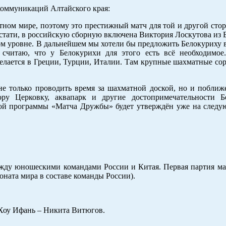
 коммуникаций Алтайского края:
тном мире, поэтому это престижный матч для той и другой сто
стати, в российскую сборную включена Виктория Лоскутова из Б
ом уровне. В дальнейшем мы хотели бы предложить Белокуриху в
считаю, что у Белокурихи для этого есть всё необходимо
делается в Греции, Турции, Италии. Там крупные шахматные со
не только проводить время за шахматной доской, но и поближ
ору Церковку, аквапарк и другие достопримечательности 
ной программы «Матча Дружбы» будет утверждён уже на след
между юношескими командами России и Китая. Первая партия м
ната мира в составе команды России).
а Хоу Ифань – Никита Витюгов.