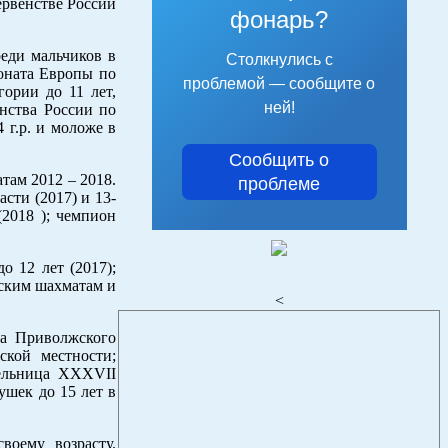
ервенстве России
фонарь?
реди мальчиков в
Столкнулись с
ионата Европы по
проблемой — сообщите о
гории до 11 лет,
ней!
енства России по
 г.р. и моложе в
Сообщить о
атам 2012 – 2018.
проблеме
сти (2017) и 13-
(2018 ); чемпион
о 12 лет (2017);
еским шахматам и
<
ка Приволжского
ской местности;
тельница XXXVII
ушек до 15 лет в
воему возрасту.