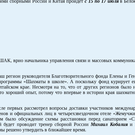
ми сборными России и Китая пройдёт
с 15 по 17 июля
в Белок
ФШАК, врио начальника управления связи и массовых коммуник
 наш регион руководителя Благотворительного фонда Елены и Г
 программы «Шахматы в школе». А поскольку фонд курирует е
айском крае. Несмотря на то, что от других регионов было н
это хороший опыт, потому что впервые в истории края шахмат
сле первых рассмотрел вопросы доставки участников междунар
менов и официальных лиц в четырехзвездочном отеле «Жемучжи
ым было обсуждение схемы расстановки перед санаторием «
й будет проводит тренер сборной России
Михаил Кобалия
и 
мы решено утвердить в ближайшее время.