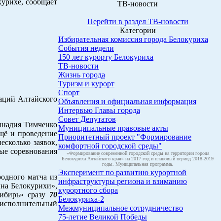
урихе, сообщает
ТВ-новости
Перейти в раздел ТВ-новости
Категории
Избирательная комиссия города Белокуриха
События недели
150 лет курорту Белокуриха
ТВ-новости
Жизнь города
Туризм и курорт
Спорт
аций Алтайского
Объявления и официальная информация
Интервью Главы города
Совет Депутатов
еннадия Тимченко
Муниципальные правовые акты
щё и проведение
Приоритетный проект "Формирование
есколько заявок,
комфортной городской среды"
ные соревнования
«Формирование современной городской среды на территории города
Белокуриха Алтайского края» на 2017 год и плановый период 2018-2019
годы. Муниципальная программа.
Эксперимент по развитию курортной
одного матча из
инфраструктуры региона и взиманию
на Белокурихи»,
курортного сбора
Сибирь» сразу
70
Белокуриха-2
исполнительный
Межмуниципальное сотрудничество
75-летие Великой Победы