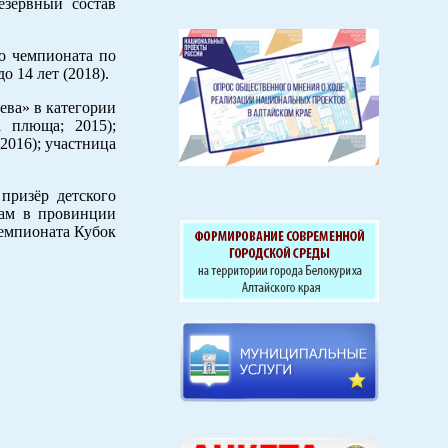
езервный состав
го чемпионата по
 14 лет (2018).
ева» в категории
 плюща; 2015);
2016); участница
призёр детского
там в провинции
чемпионата Кубок