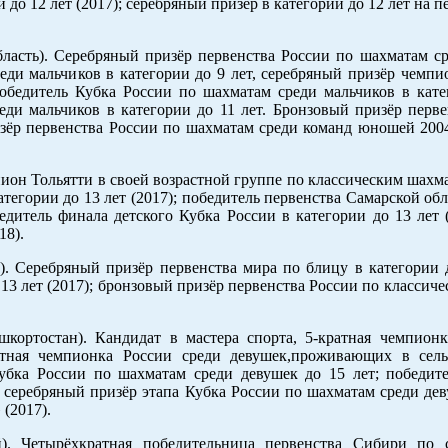
до 12 лет (2017); серебряный призёр в категории до 12 лет на п
область). Серебряный призёр первенства России по шахматам с
реди мальчиков в категории до 9 лет, серебряный призёр чемп
победитель Кубка России по шахматам среди мальчиков в кате
еди мальчиков в категории до 11 лет. Бронзовый призёр перв
изёр первенства России по шахматам среди команд юношей 2004
емпион Тольятти в своей возрастной группе по классическим шахм
егории до 13 лет (2017); победитель первенства Самарской обла
дитель финала детского Кубка России в категории до 13 лет 
18).
ь). Серебряный призёр первенства мира по блицу в категории д
13 лет (2017); бронзовый призёр первенства России по классич
шкортостан). Кандидат в мастера спорта, 5-кратная чемпион
ратная чемпионка России среди девушек,проживающих в сель
убка России по шахматам среди девушек до 15 лет; победи
серебряный призёр этапа Кубка России по шахматам среди дев
(2017).
й). Четырёхкратная победительница первенства Сибири по с