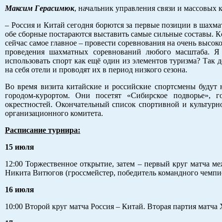
Максим Герасимюк
, начальник управления связи и массовых
– Россия и Китай сегодня борются за первые позиции в шахма
обе сборные постараются выставить самые сильные составы. К
сейчас самое главное – провести соревнования на очень высок
проведения шахматных соревнований любого масштаба. Я 
использовать спорт как ещё один из элементов туризма? Так 
на себя отели и проводят их в период низкого сезона.
Во время визита китайские и российские спортсмены будут 
городом-курортом. Они посетят «Сибирское подворье», г
окрестностей. Окончательный список спортивной и культур
организационного комитета.
Расписание турнира:
15 июля
12:00 Торжественное открытие, затем – первый круг матча 
Никита Витюгов (гроссмейстер, победитель командного чемпио
16 июля
10:00 Второй круг матча Россия – Китай. Вторая партия матч