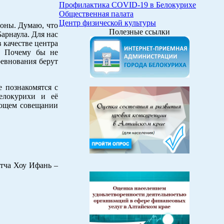
Профилактика COVID-19 в Белокурихе
Общественная палата
Центр физической культуры
роны. Думаю, что
Полезные ссылки
арнаула. Для нас
 качестве центра
е. Почему бы не
ревнования берут
е познакомятся с
Белокурихи и её
ующем совещании
атча Хоу Ифань –