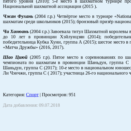
пятого уровня (2010); 5-е место в шахматном турнире пр
Национальной шахматной ассоциации (2015 ).
Чжан Фухань
(2004 г.р.) Четвёртое место в турнире «Nation
шахматам среди школьников (2015); бронзовый призёр национа
Чи Хаоюань
(2004 г.р.) Завоевала титул Шахматной королев
до 10 лет в провинции Хэйлунцзян (2014); победительн
победительница Кубка Хуни, группа А (2015); шестое место в
«Матча Дружбы» (2016, 2017).
Шао Циюй
(2005 г.р). Пятое место в соревнованиях по ш
чемпионата по шахматам в провинции Шаньдун, группа С 
Шаньдун, группа С (2017); 10-е место в национальном юношес
Ли Чэнчжи, группа С ( 2017); участница 26-го национального 
Категория
:
Спорт
|
Просмотров
: 951
Дата добавления: 09.07.2018