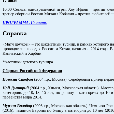
17 июля
10:00 Сеансы одновременной игры: Хоу Ифань – против юно
тренер сборной России Михаил Кобалия – против любителей ш
ПРОГРАММА. Скачать
Справка
«Матч дружбы» – это шахматный турнир, в рамках которого н
проводятся в городах России и Китая, начиная с 2014 года
Камчатский и Харбин.
Участники детского турнира
Сборная Российской Федерации
Погосян Стефан
(2004 г.р., Москва). Серебряный призёр перв
Цой Дмитрий
(2004 г.р., Химки, Московская область). Маст
категориях до 10, 13, 15 лет; по рапиду в категориях до 10 
первенства мира 2014.
Мурзин Володар
(2006 г.р., Московская область). Чемпион Рос
(2016); чемпион Европы по блицу в категории до 10 лет (201