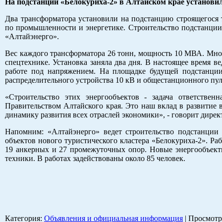
На подстанции «Белокуриха-2» в Алтайском крае установи
Два трансформатора установили на подстанцию строящегося т
по промышленности и энергетике. Строительство подстанци
«Алтайэнерго».
Вес каждого трансформатора 26 тонн, мощность 10 МВА. Мно
спецтехнике. Установка заняла два дня. В настоящее время в
работе под напряжением. На площадке будущей подстанции
распределительного устройства 10 кВ и общестанционного пул
«Строительство этих энергообъектов - задача ответствен
Правительством Алтайского края. Это наш вклад в развитие 
динамику развития всех отраслей экономики», - говорит дире
Напомним: «Алтайэнерго» ведет строительство подстанции 
объектов нового туристического кластера «Белокуриха-2». Р
19 анкерных и 27 промежуточных опор. Новые энергообъект
техники. В работах задействованы около 85 человек.
Категория
:
Объявления и официальная информация
|
Просмотр