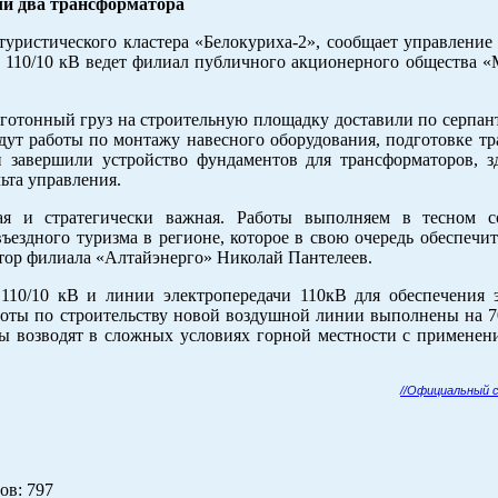
ли два трансформатора
уристического кластера «Белокуриха-2», сообщает управление
и 110/10 кВ ведет филиал публичного акционерного общества 
готонный груз на строительную площадку доставили по серпан
едут работы по монтажу навесного оборудования, подготовке т
 завершили устройство фундаментов для трансформаторов, з
ьта управления.
ная и стратегически важная. Работы выполняем в тесном с
въездного туризма в регионе, которое в свою очередь обеспеч
ктор филиала «Алтайэнерго» Николай Пантелеев.
110/10 кВ и линии электропередачи 110кВ для обеспечения 
аботы по строительству новой воздушной линии выполнены на 
ы возводят в сложных условиях горной местности с применен
//Официальный 
ов
: 797