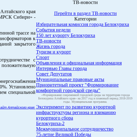
ТВ-новости
 Алтайского края
Перейти в раздел ТВ-новости
«МРСК Сибири» -
Категории
Избирательная комиссия города Белокуриха
События недели
тинной трассе на
150 лет курорту Белокуриха
рансформаторов к
ТВ-новости
даний закрытого
Жизнь города
Туризм и курорт
Спорт
отрудничестве с
Объявления и официальная информация
ит положительную
Интервью Главы города
Совет Депутатов
Муниципальные правовые акты
энергоснабжения
Приоритетный проект "Формирование
70%. Установлено
комфортной городской среды"
ием специальной
«Формирование современной городской среды на территории города
Белокуриха Алтайского края» на 2017 год и плановый период 2018-2019
годы. Муниципальная программа.
Эксперимент по развитию курортной
сайт Алтайского края
инфраструктуры региона и взиманию
курортного сбора
Белокуриха-2
Межмуниципальное сотрудничество
75-летие Великой Победы