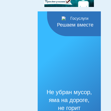
Решаем вместе
Не убран мусор,
яма на дороге,
не горит