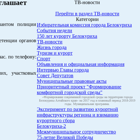
глашает
ТВ-новости
Перейти в раздел ТВ-новости
Категории
нантом полиции
Избирательная комиссия города Белокуриха
События недели
150 лет курорту Белокуриха
етенции органов
ТВ-новости
Жизнь города
Туризм и курорт
ас. по телефону:
Спорт
Объявления и официальная информация
Интервью Главы города
их, участковых
Совет Депутатов
Муниципальные правовые акты
Приоритетный проект "Формирование
комфортной городской среды"
«Формирование современной городской среды на территории города
Белокуриха Алтайского края» на 2017 год и плановый период 2018-2019
годы. Муниципальная программа.
Эксперимент по развитию курортной
инфраструктуры региона и взиманию
курортного сбора
Белокуриха-2
Межмуниципальное сотрудничество
75-летие Великой Победы