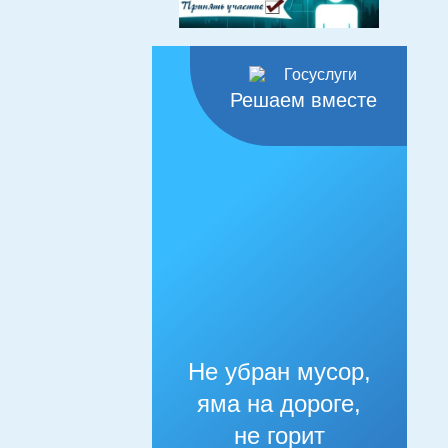
Решаем вместе
Не убран мусор,
яма на дороге,
не горит