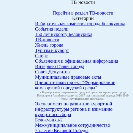
ТВ-новости
Перейти в раздел ТВ-новости
Категории
Избирательная комиссия города Белокуриха
События недели
150 лет курорту Белокуриха
ТВ-новости
Жизнь города
Туризм и курорт
Спорт
Объявления и официальная информация
Интервью Главы города
Совет Депутатов
Муниципальные правовые акты
Приоритетный проект "Формирование
комфортной городской среды"
«Формирование современной городской среды на территории города
Белокуриха Алтайского края» на 2017 год и плановый период 2018-2019
годы. Муниципальная программа.
Эксперимент по развитию курортной
инфраструктуры региона и взиманию
курортного сбора
Белокуриха-2
Межмуниципальное сотрудничество
75-летие Великой Победы