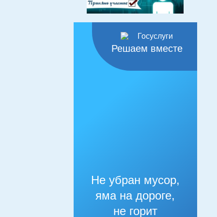
Решаем вместе
Не убран мусор,
яма на дороге,
не горит