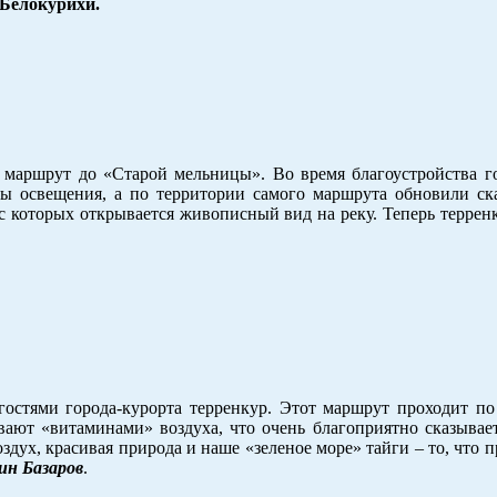
Белокурихи.
 маршрут до «Старой мельницы». Во время благоустройства го
ры освещения, а по территории самого маршрута обновили ска
 которых открывается живописный вид на реку. Теперь террен
тями города-курорта терренкур. Этот маршрут проходит по 
ают «витаминами» воздуха, что очень благоприятно сказывает
здух, красивая природа и наше «зеленое море» тайги – то, что п
н Базаров
.