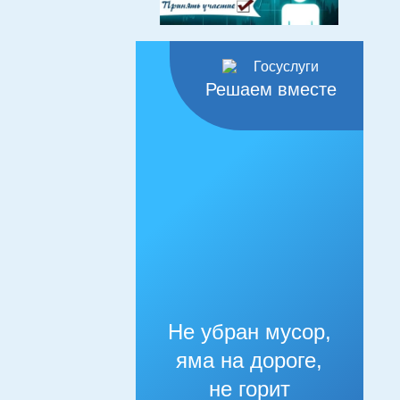
Решаем вместе
Не убран мусор,
яма на дороге,
не горит