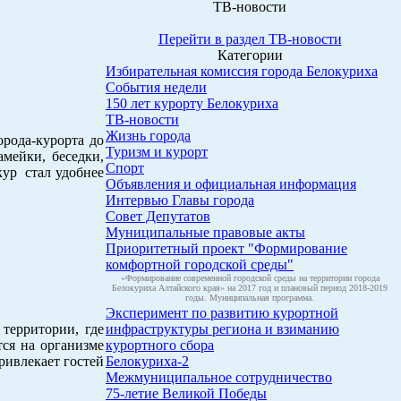
ТВ-новости
Перейти в раздел ТВ-новости
Категории
Избирательная комиссия города Белокуриха
События недели
150 лет курорту Белокуриха
ТВ-новости
Жизнь города
рода-курорта до
Туризм и курорт
мейки, беседки,
Спорт
кур стал удобнее
Объявления и официальная информация
Интервью Главы города
Совет Депутатов
Муниципальные правовые акты
Приоритетный проект "Формирование
комфортной городской среды"
«Формирование современной городской среды на территории города
Белокуриха Алтайского края» на 2017 год и плановый период 2018-2019
годы. Муниципальная программа.
Эксперимент по развитию курортной
территории, где
инфраструктуры региона и взиманию
ся на организме
курортного сбора
ривлекает гостей
Белокуриха-2
Межмуниципальное сотрудничество
75-летие Великой Победы