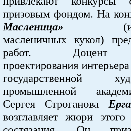
привлекают конкурсы
призовым фондом. На ко
Масленица»
(изгот
масленичных кукол) пре
работ. Доцент 
проектирования интерьера
государственной худо
промышленной акаде
Сергея Строганова
Ерга
возглавляет жюри этого 
состязания. Он приз