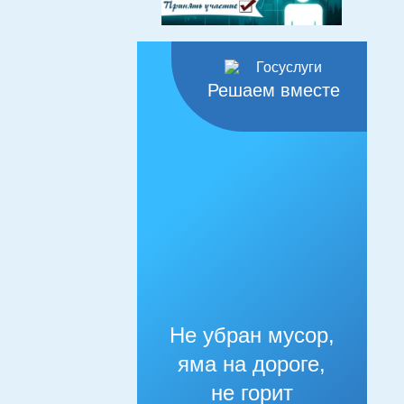
Решаем вместе
Не убран мусор,
яма на дороге,
не горит