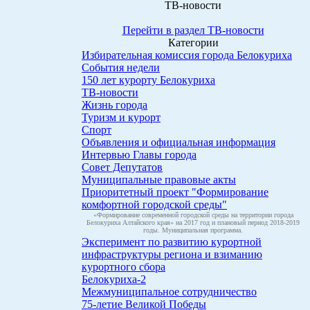
ТВ-новости
Перейти в раздел ТВ-новости
Категории
Избирательная комиссия города Белокуриха
События недели
150 лет курорту Белокуриха
ТВ-новости
Жизнь города
Туризм и курорт
Спорт
Объявления и официальная информация
Интервью Главы города
Совет Депутатов
Муниципальные правовые акты
Приоритетный проект "Формирование
комфортной городской среды"
«Формирование современной городской среды на территории города
Белокуриха Алтайского края» на 2017 год и плановый период 2018-2019
годы. Муниципальная программа.
Эксперимент по развитию курортной
инфраструктуры региона и взиманию
курортного сбора
Белокуриха-2
Межмуниципальное сотрудничество
75-летие Великой Победы