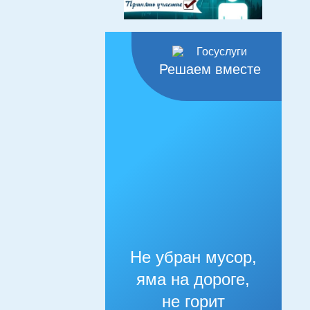
Решаем вместе
Не убран мусор,
яма на дороге,
не горит