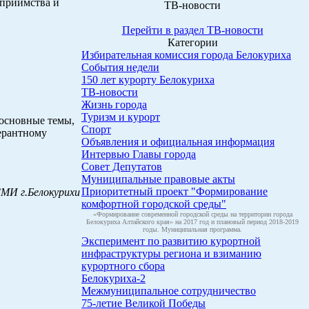
еприимства и
ТВ-новости
Перейти в раздел ТВ-новости
Категории
Избирательная комиссия города Белокуриха
События недели
150 лет курорту Белокуриха
ТВ-новости
Жизнь города
Туризм и курорт
 основные темы,
Спорт
ерантному
Объявления и официальная информация
Интервью Главы города
Совет Депутатов
Муниципальные правовые акты
Приоритетный проект "Формирование
СМИ г.Белокурихи
комфортной городской среды"
«Формирование современной городской среды на территории города
Белокуриха Алтайского края» на 2017 год и плановый период 2018-2019
годы. Муниципальная программа.
Эксперимент по развитию курортной
инфраструктуры региона и взиманию
курортного сбора
Белокуриха-2
Межмуниципальное сотрудничество
75-летие Великой Победы