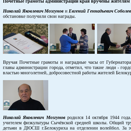
Почетные грамоты администрации края вручены жителям
Николай Яковлевич Мозгунов
и
Евгений Геннадьевич Соболе
обстановке получили свои награды.
Вручая Почетные грамоты и наградные часы от Губернатор
главы администрации города, отметил, что такие люди - гордо
властью многолетней, добросовестной работы жителей Белоку
Николай Яковлевич Мозгунов
родился 14 октября 1944 года
учителем физкультуры Сычёвской средней школы. Общий труд
детьми в ДЮСШ г.Белокуриха на отделении волейбол. За э