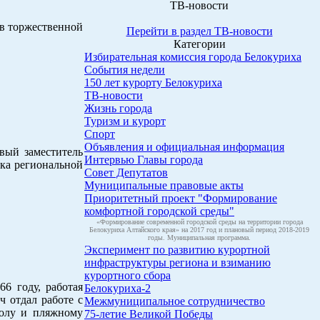
ТВ-новости
 в торжественной
Перейти в раздел ТВ-новости
Категории
Избирательная комиссия города Белокуриха
События недели
150 лет курорту Белокуриха
ТВ-новости
Жизнь города
Туризм и курорт
Спорт
Объявления и официальная информация
рвый заместитель
Интервью Главы города
нка региональной
Совет Депутатов
Муниципальные правовые акты
Приоритетный проект "Формирование
комфортной городской среды"
«Формирование современной городской среды на территории города
Белокуриха Алтайского края» на 2017 год и плановый период 2018-2019
годы. Муниципальная программа.
Эксперимент по развитию курортной
инфраструктуры региона и взиманию
курортного сбора
6 году, работая
Белокуриха-2
 отдал работе с
Межмуниципальное сотрудничество
болу и пляжному
75-летие Великой Победы