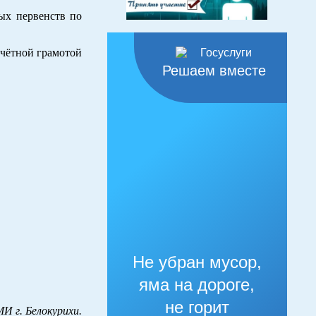
ых первенств по
очётной грамотой
Решаем вместе
Не убран мусор,
яма на дороге,
не горит
И г. Белокурихи.