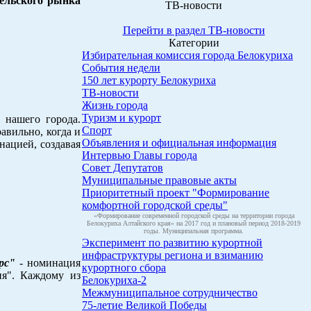
тельского рынка
ТВ-новости
Перейти в раздел ТВ-новости
Категории
Избирательная комиссия города Белокуриха
События недели
150 лет курорту Белокуриха
ТВ-новости
Жизнь города
Туризм и курорт
 нашего города.
Спорт
авильно, когда и
Объявления и официальная информация
ацией, создавая
Интервью Главы города
Совет Депутатов
Муниципальные правовые акты
Приоритетный проект "Формирование
комфортной городской среды"
«Формирование современной городской среды на территории города
Белокуриха Алтайского края» на 2017 год и плановый период 2018-2019
годы. Муниципальная программа.
Эксперимент по развитию курортной
инфраструктуры региона и взиманию
рс"
- номинация
курортного сбора
я". Каждому из
Белокуриха-2
Межмуниципальное сотрудничество
75-летие Великой Победы