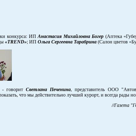
ики конкурса: ИП
Анастасия Михайловна Богер
(Аптека «Губе
жды
«TREND»
; ИП
Ольга Сергеевна Тарабрина
(Салон цветов «Бу
, - говорит
Светлана Печенина
, представитель ООО "Автов
показать, что мы действительно лучший курорт, и всегда рады 
//Газета "Г