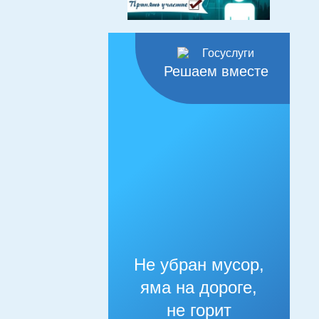
Решаем вместе
Не убран мусор,
яма на дороге,
не горит