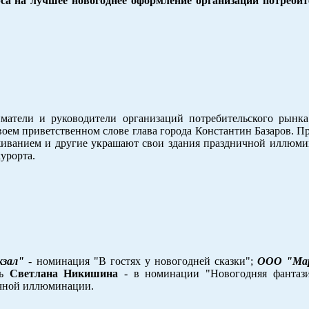
рса на лучшее новогоднее оформление организаций потреби
атели и руководители организаций потребительского рынка
своем приветственном слове глава города Константин Базаров. Пр
иванием и другие украшают свои здания праздничной иллюмин
курорта.
зал"
- номинация "В гостях у новогодней сказки";
ООО "Ма
ль
Светлана Никишина
- в номинации "Новогодняя фантази
ичной иллюминации.