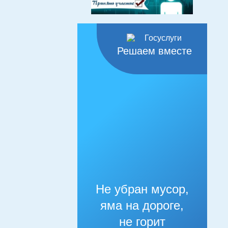
Решаем вместе
Не убран мусор,
яма на дороге,
не горит