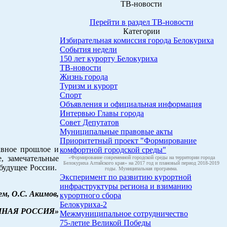
ТВ-новости
Перейти в раздел ТВ-новости
Категории
Избирательная комиссия города Белокуриха
События недели
150 лет курорту Белокуриха
ТВ-новости
Жизнь города
Туризм и курорт
Спорт
Объявления и официальная информация
Интервью Главы города
Совет Депутатов
Муниципальные правовые акты
Приоритетный проект "Формирование
авное прошлое и
комфортной городской среды"
, замечательные
«Формирование современной городской среды на территории города
Белокуриха Алтайского края» на 2017 год и плановый период 2018-2019
 будущее России.
годы. Муниципальная программа.
Эксперимент по развитию курортной
инфраструктуры региона и взиманию
ем,
О.С. Акимов,
курортного сбора
Белокуриха-2
ЕДИНАЯ РОССИЯ»
Межмуниципальное сотрудничество
75-летие Великой Победы