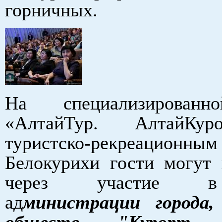
горничных.
На специализированн
«АлтайТур. АлтайКур
туристско-рекреационны
Белокурихи гости могут 
через участие в
ад
министрации города,
обществ "Курорт Бе