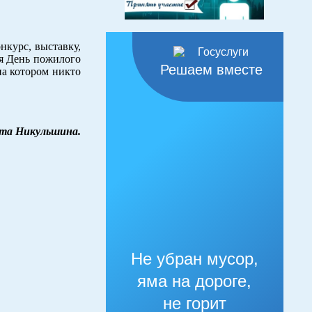
нкурс, выставку,
ся День пожилого
Решаем вместе
на котором никто
та Никульшина.
Не убран мусор,
яма на дороге,
не горит