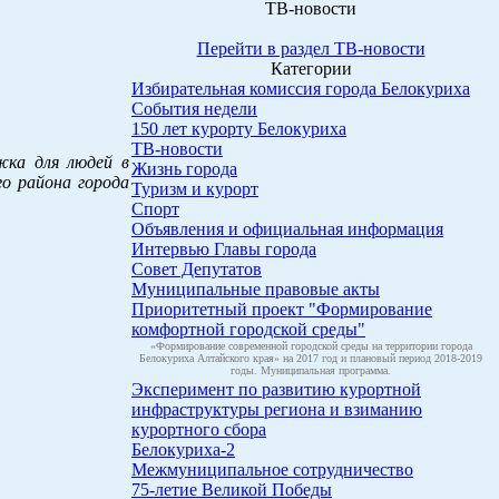
ТВ-новости
Перейти в раздел ТВ-новости
Категории
Избирательная комиссия города Белокуриха
События недели
150 лет курорту Белокуриха
ТВ-новости
жка для людей в
Жизнь города
о района города
Туризм и курорт
Спорт
Объявления и официальная информация
Интервью Главы города
Совет Депутатов
Муниципальные правовые акты
Приоритетный проект "Формирование
комфортной городской среды"
«Формирование современной городской среды на территории города
Белокуриха Алтайского края» на 2017 год и плановый период 2018-2019
годы. Муниципальная программа.
Эксперимент по развитию курортной
инфраструктуры региона и взиманию
курортного сбора
Белокуриха-2
Межмуниципальное сотрудничество
75-летие Великой Победы