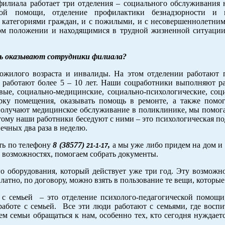
 филиала работает три отделения – социального обслуживания
ской помощи, отделение профилактики безнадзорности и 
 категориями граждан, и с пожилыми, и с несовершеннолетним
ном положении и находящимися в трудной жизненной ситуации,
щь оказывают сотрудники филиала?
ожилого возраста и инвалиды. На этом отделении работают 
то работают более 5 – 10 лет. Наши соцработники выполняют р
ые, социально-медицинские, социально-психологические, соци
рку помещения, оказывать помощь в ремонте, а также помог
получают медицинское обслуживание в поликлинике, мы помога
этому наши работники беседуют с ними – это психологическая по
ечных два раза в неделю.
ть по телефону
8 (38577)
,
а мы уже либо придем на дом и 
21-1-17
х возможностях, помогаем собрать документы.
о оборудования, который действует уже три год. Эту возможн
атно, по договору, можно взять в пользование те вещи, которые
 с семьей – это отделение психолого-педагогической помощи,
работе с семьей. Все эти люди работают с семьями, где восп
 семьи обращаться к нам, особенно тех, кто сегодня нуждает