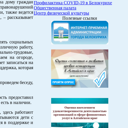
 на дому граждан
Профилактика COVID-19 в Белокурихе
правонарушений
Общественная палата
и, также ведется
Центр физической культуры
 – рассказывает
Полезные ссылки
пять социальных
азличную работу,
ально-трудовые,
аем на огороде,
ет записаться на
ддержка, которая
проведем беседу,
ость предоставил
 есть в наличии.
 здесь работают
итываются дети с
ся в поддержке и