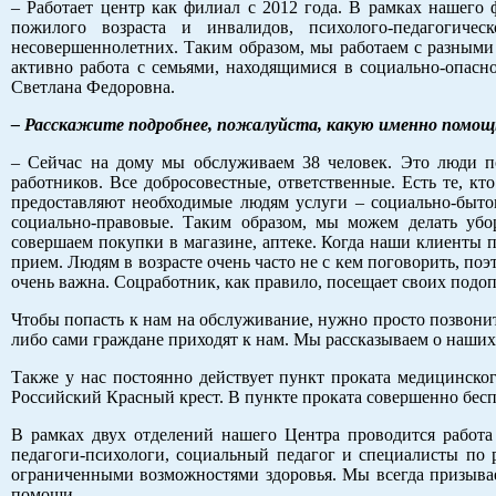
– Работает центр как филиал с 2012 года. В рамках нашего
пожилого возраста и инвалидов, психолого-педагогиче
несовершеннолетних. Таким образом, мы работаем с разными
активно работа с семьями, находящимися в социально-опас
Светлана Федоровна.
– Расскажите подробнее, пожалуйста, какую именно помо
– Сейчас на дому мы обслуживаем 38 человек. Это люди п
работников. Все добросовестные, ответственные. Есть те, к
предоставляют необходимые людям услуги – социально-бытов
социально-правовые. Таким образом, мы можем делать убо
совершаем покупки в магазине, аптеке. Когда наши клиенты 
прием. Людям в возрасте очень часто не с кем поговорить, по
очень важна. Соцработник, как правило, посещает своих подоп
Чтобы попасть к нам на обслуживание, нужно просто позвони
либо сами граждане приходят к нам. Мы рассказываем о наши
Также у нас постоянно действует пункт проката медицинског
Российский Красный крест. В пункте проката совершенно беспл
В рамках двух отделений нашего Центра проводится работа
педагоги-психологи, социальный педагог и специалисты по 
ограниченными возможностями здоровья. Мы всегда призываем
помощи.