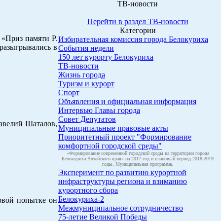
ТВ-новости
Перейти в раздел ТВ-новости
Категории
 «Приз памяти Р.
Избирательная комиссия города Белокуриха
 разыгрывались в
События недели
150 лет курорту Белокуриха
ТВ-новости
Жизнь города
Туризм и курорт
Спорт
Объявления и официальная информация
Интервью Главы города
Совет Депутатов
Савелий Шаталов,
Муниципальные правовые акты
Приоритетный проект "Формирование
комфортной городской среды"
«Формирование современной городской среды на территории города
Белокуриха Алтайского края» на 2017 год и плановый период 2018-2019
годы. Муниципальная программа.
Эксперимент по развитию курортной
инфраструктуры региона и взиманию
курортного сбора
Белокуриха-2
рвой попытке он
Межмуниципальное сотрудничество
75-летие Великой Победы