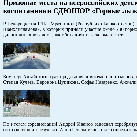
Призовые места на всероссийских дет
воспитанники СДЮШОР «Горные лыжи
В Белорецке на ГЛК «Мраткино» (Республика Башкортостан) 
Шайхлисламова», в которых приняли участие около 230 горно
дисциплинах «слалом», «комбинация» и «слалом-гигант».
Команду Алтайского края представляли восемь спортсменов,
Степан Кулаев, Веронока Цупикова, Софья Назаренко, Анжели
По итогам соревнований Андрей Иванов завоевал серебряну
показал лучший результат. Анна Пчельникова стала победител