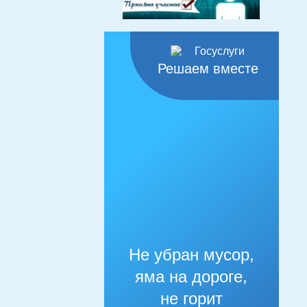
Решаем вместе
Не убран мусор,
яма на дороге,
не горит