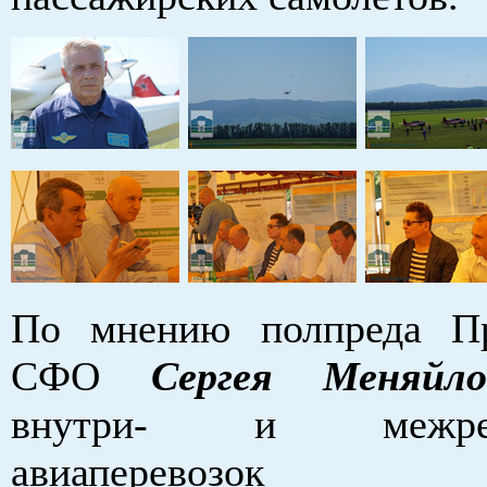
По мнению полпреда Пр
СФО
Сергея Меняйл
внутри- и межреги
авиаперевозок 