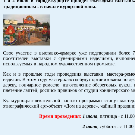
1 и 2 июля в городе-курорте пройдет ежегодная выставк
традиционным - в начале курортной зоны
.
Свое участие в выставке-ярмарке уже подтвердили более 7
посетителей выставки с сувенирными изделиями, выполнен
используемых в народном художественном промысле.
Как и в прошлые годы проведения выставки, мастера-реме
изделий. В этом году мастер-классы будут организованы по де
дереву, гончарное ремесло, изготовление обереговых кукол,
плетение лаптей, роспись пряников от студии кондитерского ма
Культурно-развлекательной частью программы станут масте
этнографический арт-объект «Дом на дереве», чайный праздни
Время проведения:
1 июля
, пятница - с 11.00
2 июля
, суббота - с 11.00