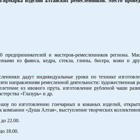
а-ярмарка изделий алтайских ремесленников. Место прове
0 предпринимателей и мастеров-ремесленников региона. Мас
ными из фаянса, кедра, стекла, глины, бисера, кожи и дру
сленники дадут индивидуальные уроки по технике изготовл
сяти направлениям ремесленной деятельности: художественная ро
 плетение из ивового прута, изготовление рубленой чаши раз
стерства «Глазурь» и др.
р-шоу по изготовлению гончарных и кованых изделий, открыт
к компании «Душа Алтая», выступление творческих коллективов
 до 22.00.
 до 18.00.