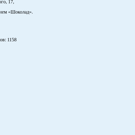
го, 17,
м «Шоколад».
ов
: 1158