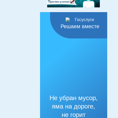
Решаем вместе
Не убран мусор,
яма на дороге,
не горит