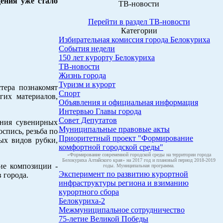
дения уже стало
ТВ-новости
Перейти в раздел ТВ-новости
Категории
Избирательная комиссия города Белокуриха
События недели
150 лет курорту Белокуриха
ТВ-новости
Жизнь города
Туризм и курорт
тера познакомят
Спорт
гих материалов,
Объявления и официальная информация
Интервью Главы города
Совет Депутатов
ения сувенирных
Муниципальные правовые акты
спись, резьба по
Приоритетный проект "Формирование
ных видов рубки,
комфортной городской среды"
«Формирование современной городской среды на территории города
Белокуриха Алтайского края» на 2017 год и плановый период 2018-2019
ие композиции -
годы. Муниципальная программа.
Эксперимент по развитию курортной
 города.
инфраструктуры региона и взиманию
курортного сбора
Белокуриха-2
Межмуниципальное сотрудничество
75-летие Великой Победы