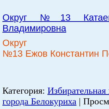
Округ №13 Катае
Владимировна
Округ
№13 Ежов Константин П
Категория
:
Избирательная
города Белокуриха
|
Просм