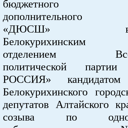
бюджетного учр
дополнительного об
«ДЮСШ» выдви
Б
елокурихинским
отделением Всеро
политической парти
РОССИЯ» кандидатом 
Белокурихинского городс
депутатов Алтайского кр
созыва по однома