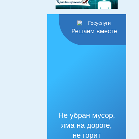
Решаем вместе
Не убран мусор,
яма на дороге,
не горит