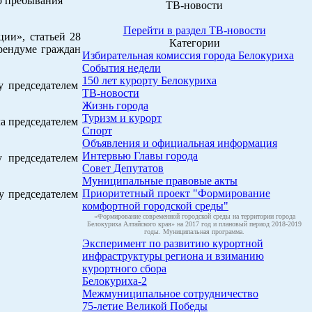
о пребывания
ТВ-новости
Перейти в раздел ТВ-новости
ции», статьей 28
Категории
рендуме граждан
Избирательная комиссия города Белокуриха
События недели
150 лет курорту Белокуриха
у председателем
ТВ-новости
Жизнь города
Туризм и курорт
ча председателем
Спорт
Объявления и официальная информация
Интервью Главы города
 председателем
Совет Депутатов
Муниципальные правовые акты
Приоритетный проект "Формирование
у председателем
комфортной городской среды"
«Формирование современной городской среды на территории города
Белокуриха Алтайского края» на 2017 год и плановый период 2018-2019
годы. Муниципальная программа.
Эксперимент по развитию курортной
инфраструктуры региона и взиманию
курортного сбора
Белокуриха-2
Межмуниципальное сотрудничество
75-летие Великой Победы