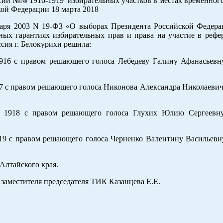
ссий №№ 1916-1919 избирательных участков в местах временног
кой Федерации 18 марта 2018
нваря 2003 N 19-ФЗ «О выборах Президента Российской Федера
ных гарантиях избирательных прав и права на участие в рефе
сия г. Белокурихи решила:
916 с правом решающего голоса Лебедеву Галину Афанасьевн
17 с правом решающего голоса Никонова Александра Николаеви
№ 1918 с правом решающего голоса Глухих Юлию Сергеевну
919 с правом решающего голоса Черненко Валентину Васильевн
Алтайского края.
 заместителя председателя ТИК Казанцева Е.Е.