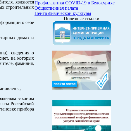
бителя, являются
Профилактика COVID-19 в Белокурихе
ых строительных
Общественная палата
Центр физической культуры
Полезные ссылки
нформации о себе
ртирных домах и
на), сведения о
рнет, на которых
нителе, фамилия,
тановлены;
еральным законом
 акты Российской
становке прибора