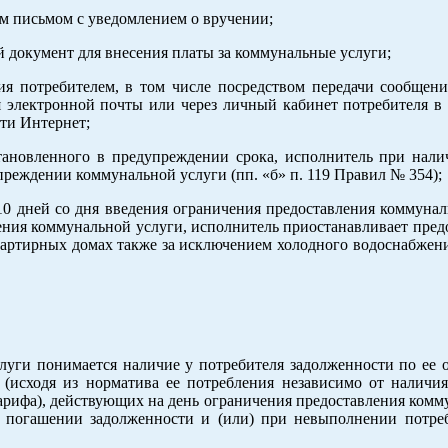
ым письмом с уведомлением о вручении;
 документ для внесения платы за коммунальные услуги;
я потребителем, в том числе посредством передачи сообщен
я электронной почты или через личный кабинет потребителя в
ти Интернет;
становленного в предупреждении срока, исполнитель при нали
реждении коммунальной услуги (пп. «б» п. 119 Правил № 354);
 10 дней со дня введения ограничения предоставления коммуна
ения коммунальной услуги, исполнитель приостанавливает пред
артирных домах также за исключением холодного водоснабжения
уги понимается наличие у потребителя задолженности по ее о
исходя из норматива ее потребления независимо от наличия
арифа), действующих на день ограничения предоставления комм
о погашении задолженности и (или) при невыполнении потре