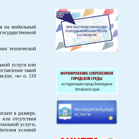
ия на мобильный
 государственной
чии технической
льной услуги или
оставление такой
 (пп. «в» п. 119
плате в размере,
 или отсутствия
унальной услуги,
бителем условий