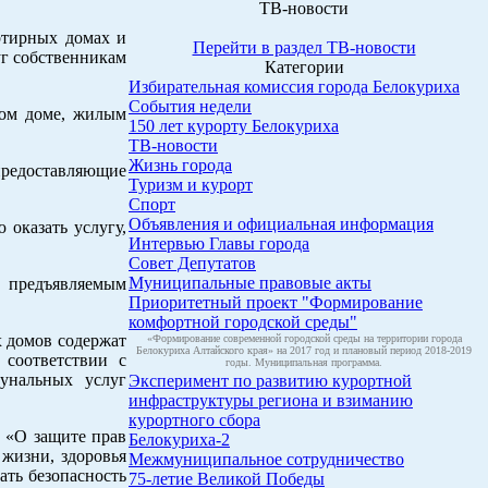
ТВ-новости
ртирных домах и
Перейти в раздел ТВ-новости
г собственникам
Категории
Избирательная комиссия города Белокуриха
События недели
ном доме, жилым
150 лет курорту Белокуриха
ТВ-новости
Жизнь города
предоставляющие
Туризм и курорт
Спорт
Объявления и официальная информация
 оказать услугу,
Интервью Главы города
Совет Депутатов
Муниципальные правовые акты
о предъявляемым
Приоритетный проект "Формирование
комфортной городской среды"
 домов содержат
«Формирование современной городской среды на территории города
Белокуриха Алтайского края» на 2017 год и плановый период 2018-2019
 соответствии с
годы. Муниципальная программа.
унальных услуг
Эксперимент по развитию курортной
инфраструктуры региона и взиманию
курортного сбора
а «О защите прав
Белокуриха-2
 жизни, здоровья
Межмуниципальное сотрудничество
ать безопасность
75-летие Великой Победы