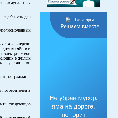
ия коммунальных
потребитель для
Решаем вместе
 уполномоченных
ической энергии
п домохозяйств и
я электрической
живающих в жилых
рмы указанными
ванных граждан в
й потребителей в
Не убран мусор,
рыть следующую
яма на дороге,
не горит
ой управляющей