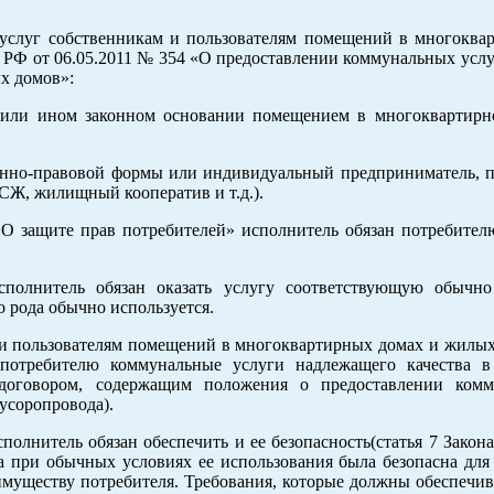
услуг собственникам и пользователям помещений в многоква
РФ от 06.05.2011 № 354 «О предоставлении коммунальных услу
х домов»:
и или ином законном основании помещением в многоквартир
онно-правовой формы или индивидуальный предприниматель, 
СЖ, жилищный кооператив и т.д.).
«О защите прав потребителей» исполнитель обязан потребителю
сполнитель обязан оказать услугу соответствующую обычн
о рода обычно используется.
 и пользователям помещений в многоквартирных домах и жилых
 потребителю коммунальные услуги надлежащего качества в
 договором, содержащим положения о предоставлении комм
усоропровода).
полнитель обязан обеспечить и ее безопасность(статья 7 Закон
га при обычных условиях ее использования была безопасна для
имуществу потребителя. Требования, которые должны обеспечив