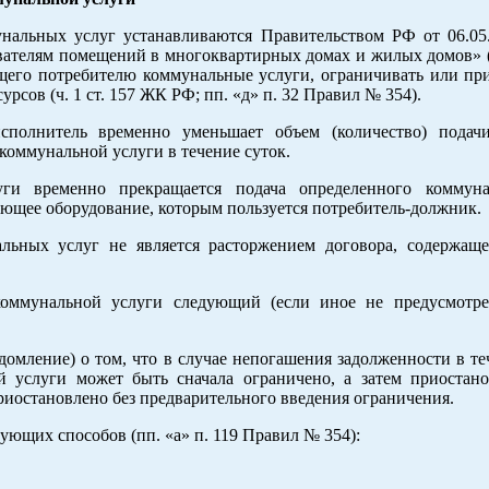
унальных услуг устанавливаются Правительством РФ от 06.0
вателям помещений в многоквартирных домах и жилых домов» (
щего потребителю коммунальные услуги, ограничивать или при
сов (ч. 1 ст. 157 ЖК РФ; пп. «д» п. 32 Правил № 354).
сполнитель временно уменьшает объем (количество) подач
коммунальной услуги в течение суток.
ги временно прекращается подача определенного коммунал
ющее оборудование, которым пользуется потребитель-должник.
льных услуг не является расторжением договора, содержащ
коммунальной услуги следующий (если иное не предусмотр
омление) о том, что в случае непогашения задолженности в те
й услуги может быть сначала ограничено, а затем приостан
риостановлено без предварительного введения ограничения.
ующих способов (пп. «а» п. 119 Правил № 354):