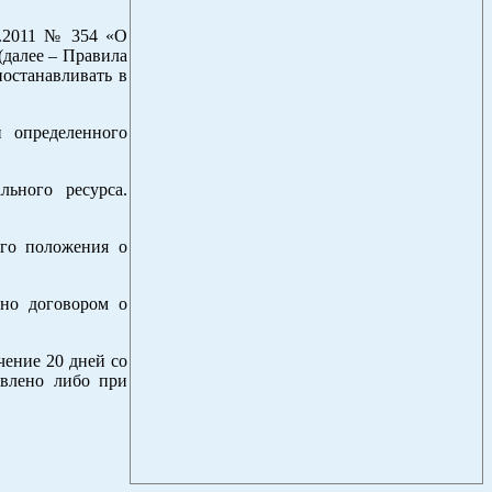
5.2011 № 354 «О
далее – Правила
останавливать в
и определенного
ьного ресурса.
его положения о
ено договором о
чение 20 дней со
овлено либо при