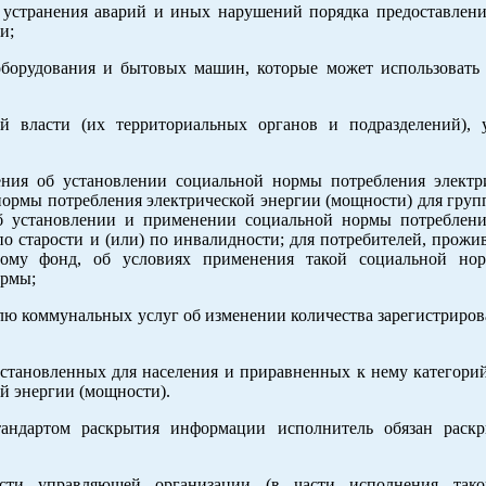
ки устранения аварий и иных нарушений порядка предоставлен
и;
борудования и бытовых машин, которые может использовать 
ой власти (их территориальных органов и подразделений),
ения об установлении социальной нормы потребления электр
нормы потребления электрической энергии (мощности) для груп
 установлении и применении социальной нормы потреблени
по старости и (или) по инвалидности; для потребителей, про
ому фонд, об условиях применения такой социальной но
ормы;
лю коммунальных услуг об изменении количества зарегистриро
установленных для населения и приравненных к нему категори
й энергии (мощности).
андартом раскрытия информации исполнитель обязан раск
ности управляющей организации (в части исполнения так