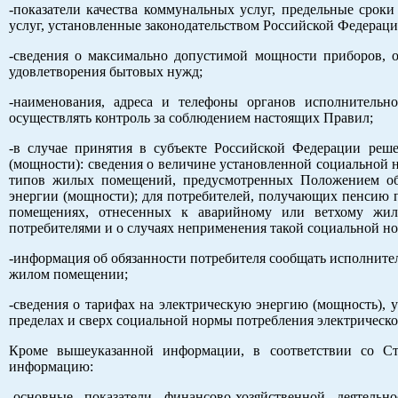
-показатели качества коммунальных услуг, предельные сро
услуг, установленные законодательством Российской Федераци
-сведения о максимально допустимой мощности приборов, о
удовлетворения бытовых нужд;
-наименования, адреса и телефоны органов исполнительн
осуществлять контроль за соблюдением настоящих Правил;
-в случае принятия в субъекте Российской Федерации реш
(мощности): сведения о величине установленной социальной 
типов жилых помещений, предусмотренных Положением об
энергии (мощности); для потребителей, получающих пенсию 
помещениях, отнесенных к аварийному или ветхому жил
потребителями и о случаях неприменения такой социальной н
-информация об обязанности потребителя сообщать исполните
жилом помещении;
-сведения о тарифах на электрическую энергию (мощность), 
пределах и сверх социальной нормы потребления электрическо
Кроме вышеуказанной информации, в соответствии со Ст
информацию:
-основные показатели финансово-хозяйственной деятель