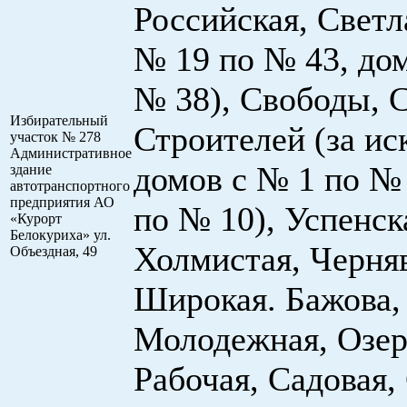
Российская, Светл
№ 19 по № 43, дом
№ 38), Свободы, С
Избирательный
Строителей (за и
участок № 278
Административное
домов с № 1 по № 
здание
автотранспортного
пред­приятия АО
по № 10), Успенск
«Курорт
Белокуриха» ул.
Холмистая, Черняв
Объездная, 49
Широкая. Бажова,
Молодежная, Озер
Рабочая, Садовая,