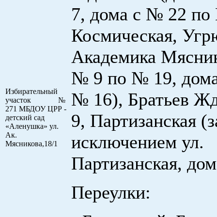
7, дома с № 22 по
Космическая, Угр
Академика Мясник
№ 9 по № 19, дома
Избирательный
№ 16), Братьев 
участок №
271 МБДОУ ЦРР -
9, Партизанская (з
детский сад
«Аленушка» ул.
Ак.
исключением ул.
Мясникова,18/1
Партизанская, дом
Переулки: