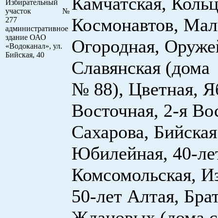
Камчатская, Кольц
Избирательный
участок №
Космонавтов, Мал
277
административное
здание ОАО
Огородная, Оруже
«Водоканал», ул.
Бийская, 40
Славянская (дома
№ 88), Цветная, Я
Восточная, 2-я Во
Сахарова, Бийская 
Юбилейная, 40-ле
Комсомольская, И
50-лет Алтая, Бра
Ждановых (дома с