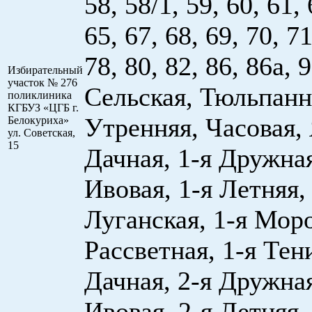
58, 58/1, 59, 60, 61, 
65, 67, 68, 69, 70, 71
78, 80, 82, 86, 86а, 9
Избирательный
участок № 276
Сельская, Тюльпанн
поликлиника
КГБУЗ «ЦГБ г.
Утренняя, Часовая, 
Белокуриха»
ул. Советская,
15
Дачная, 1-я Дружная
Ивовая, 1-я Летняя,
Луганская, 1-я Моро
Рассвет­ная, 1-я Тен
Дачная, 2-я Дружная
Ивовая, 2-я Летняя,