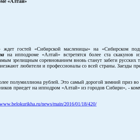
оме «Алтай»
 ждет гостей «Сибирской масленицы» на «Сибирском подв
та
на ипподроме «Алтай» встретятся более ста скакунов и
Самым зрелищным соревнованием вновь станут забеги русских 
риезжают любители и профессионалы со всей страны. Заезды пр
олее полумиллиона рублей. Это самый дорогой зимний приз во 
тников приедет на ипподром «Алтай» из городов Сибири», - ко
//www.belokurikha.ru/news/main/2016/01/18/420/