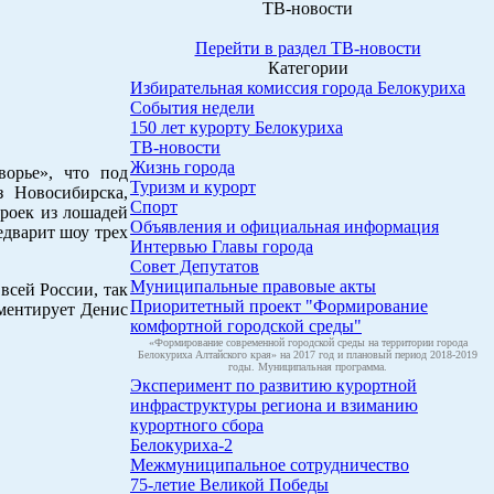
ТВ-новости
Перейти в раздел ТВ-новости
Категории
Избирательная комиссия города Белокуриха
События недели
150 лет курорту Белокуриха
ТВ-новости
Жизнь города
орье», что под
Туризм и курорт
з Новосибирска,
Спорт
троек из лошадей
Объявления и официальная информация
едварит шоу трех
Интервью Главы города
Совет Депутатов
Муниципальные правовые акты
всей России, так
Приоритетный проект "Формирование
мментирует Денис
комфортной городской среды"
«Формирование современной городской среды на территории города
Белокуриха Алтайского края» на 2017 год и плановый период 2018-2019
годы. Муниципальная программа.
Эксперимент по развитию курортной
инфраструктуры региона и взиманию
курортного сбора
Белокуриха-2
Межмуниципальное сотрудничество
75-летие Великой Победы