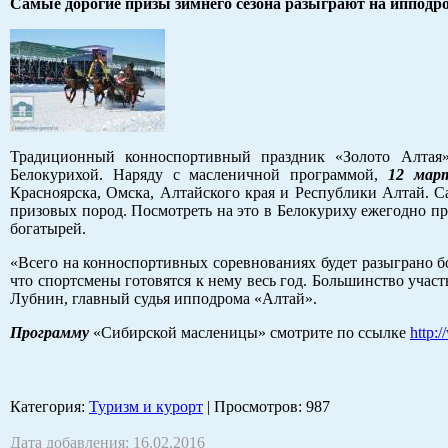
Самые дорогие призы зимнего сезона разыграют на ипподр
Традиционный конноспортивный праздник «Золото Алтая»
Белокурихой. Наряду с масленичной программой,
12 мар
Красноярска, Омска, Алтайского края и Республики Алтай. 
призовых пород. Посмотреть на это в Белокуриху ежегодно п
богатырей.
«Всего на конноспортивных соревнованиях будет разыграно б
что спортсмены готовятся к нему весь год. Большинство учас
Лубнин, главный судья ипподрома «Алтай».
Программу
«Сибирской масленицы» смотрите по ссылке
http:
Категория
:
Туризм и курорт
|
Просмотров
: 987
Дата добавления: 16.02.2016