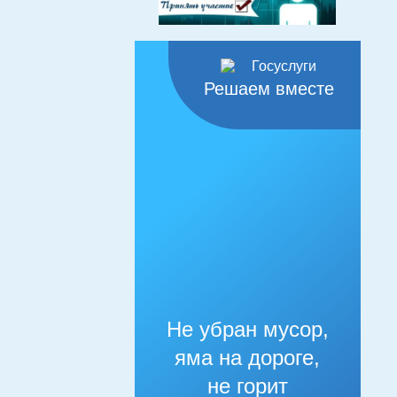
Решаем вместе
Не убран мусор,
яма на дороге,
не горит