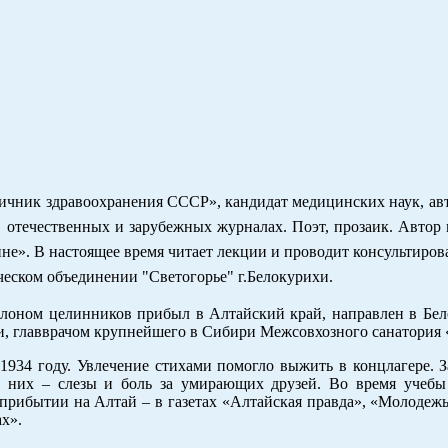
ичник здравоохранения СССР», кандидат медицинских наук, ав
 отечественных и зарубежных журналах. Поэт, прозаик. Автор
не». В настоящее время читает лекции и проводит консультиров
рческом объединении "Светогорье" г.Белокурихи.
елоном целинников прибыл в Алтайский край, направлен в Бел
ки, главврачом крупнейшего в Сибири Межсовхозного санатори
934 году. Увлечение стихами помогло выжить в концлагере. З
В них – слезы и боль за умирающих друзей. Во время учебы
прибытии на Алтай – в газетах «Алтайская правда», «Молодежь
ах».