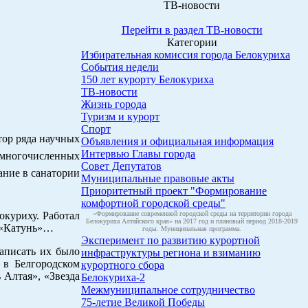
ТВ-новости
Перейти в раздел ТВ-новости
Категории
Избирательная комиссия города Белокуриха
События недели
150 лет курорту Белокуриха
ТВ-новости
Жизнь города
Туризм и курорт
Спорт
тор ряда научных
Объявления и официальная информация
Интервью Главы города
 многочисленных
Совет Депутатов
ание в санатории
Муниципальные правовые акты
Приоритетный проект "Формирование
комфортной городской среды"
окуриху. Работал
«Формирование современной городской среды на территории города
Белокуриха Алтайского края» на 2017 год и плановый период 2018-2019
я «Катунь»…
годы. Муниципальная программа.
Эксперимент по развитию курортной
аписать их было
инфраструктуры региона и взиманию
 в Белгородском
курортного сбора
 Алтая», «Звезда
Белокуриха-2
Межмуниципальное сотрудничество
75-летие Великой Победы