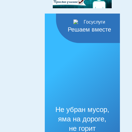
Решаем вместе
Не убран мусор,
яма на дороге,
не горит