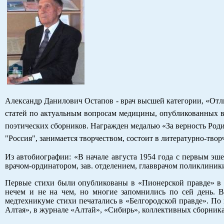
Александр Данилович Остапов - врач высшей категории, «Отл
статей по актуальным вопросам медицины, опубликованных в
поэтических сборников. Награжден медалью «За верность Роди
"Россия", занимается творчеством, состоит в литературно-тво
Из автобиографии: «В начале августа 1954 года с первым эш
врачом-ординатором, зав. отделением, главврачом поликлини
Первые стихи были опубликованы в «Пионерской правде» в 1
нечем и не на чем, но многие запомнились по сей день. 
медтехникуме стихи печатались в «Белгородской правде». По 
Алтая», в журнале «Алтай», «Сибирь», коллективных сборник