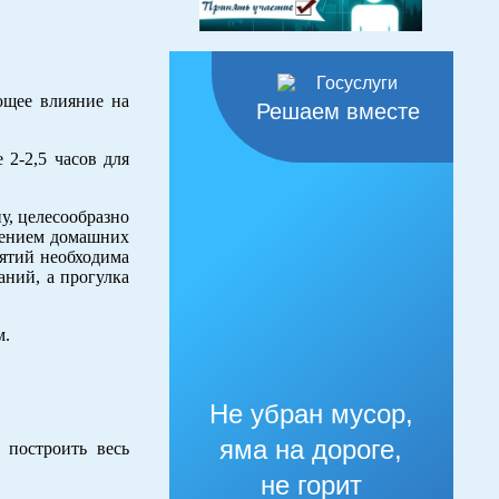
ющее влияние на
Решаем вместе
 2-2,5 часов для
у, целесообразно
влением домашних
нятий необходима
аний, а прогулка
м.
Не убран мусор,
яма на дороге,
 построить весь
не горит