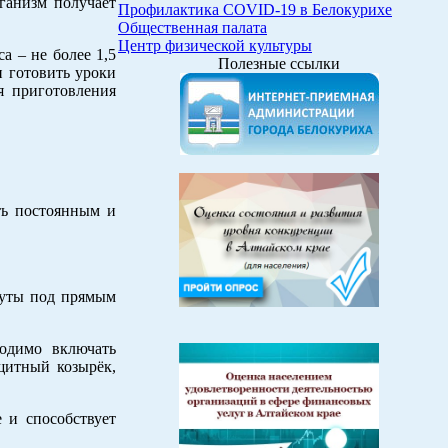
ганизм получает
Профилактика COVID-19 в Белокурихе
Общественная палата
Центр физической культуры
а – не более 1,5
Полезные ссылки
ли готовить уроки
я приготовления
ть постоянным и
нуты под прямым
ходимо включать
щитный козырёк,
 и способствует