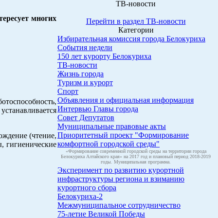
ТВ-новости
тересует многих
Перейти в раздел ТВ-новости
Категории
Избирательная комиссия города Белокуриха
События недели
150 лет курорту Белокуриха
ТВ-новости
Жизнь города
Туризм и курорт
Спорт
Объявления и официальная информация
отоспособность,
Интервью Главы города
устанавливается
Совет Депутатов
Муниципальные правовые акты
Приоритетный проект "Формирование
ождение (чтение,
комфортной городской среды"
ы, гигиенические
«Формирование современной городской среды на территории города
Белокуриха Алтайского края» на 2017 год и плановый период 2018-2019
годы. Муниципальная программа.
Эксперимент по развитию курортной
инфраструктуры региона и взиманию
курортного сбора
Белокуриха-2
Межмуниципальное сотрудничество
75-летие Великой Победы