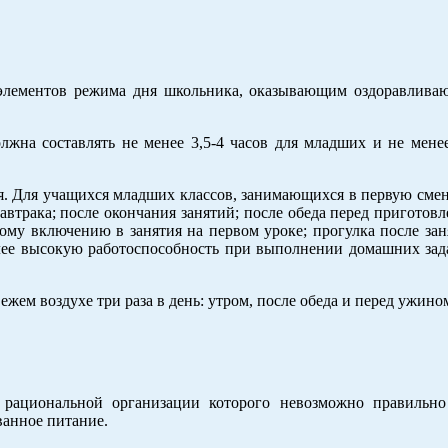
 элементов режима дня школьника, оказывающим оздоравлива
жна составлять не менее 3,5-4 часов для младших и не менее
я. Для учащихся младших классов, занимающихся в первую смен
завтрака; после окончания занятий; после обеда перед пригото
рому включению в занятия на первом уроке; прогулка после за
олее высокую работоспособность при выполнении домашних зад
жем воздухе три раза в день: утром, после обеда и перед ужино
рациональной организации которого невозможно правильно
ванное питание.