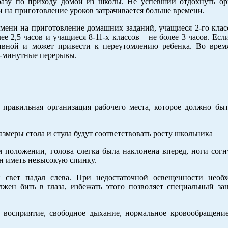
азу по приходу домой из школы. Не успевший отдохнуть ор
и на приготовление уроков затрачивается больше времени.
мени на приготовление домашних заданий, учащиеся 2-го класс
олее 2,5 часов и учащиеся 8-11-х классов – не более 3 часов. Ес
тивной и может привести к переутомлению ребенка. Во врем
10-минутные перерывы.
 правильная организация рабочего места, которое должно бы
азмеры стола и стула будут соответствовать росту школьника
м положении, голова слегка была наклонена вперед, ноги сог
ен иметь невысокую спинку.
й свет падал слева. При недостаточной освещенности необ
лжен бить в глаза, избежать этого позволяет специальный за
 восприятие, свободное дыхание, нормальное кровообращение