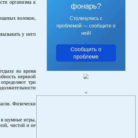
сти организма к
фонарь?
пищевых волокон,
Столкнулись с
проблемой — сообщите о
ней!
вызывать у него
Сообщить о
проблеме
отдыхе во время
обность нервной
 определяют три
родолжительности
<
 часов. Физически
ь в шумные игры,
ной, чистой и не