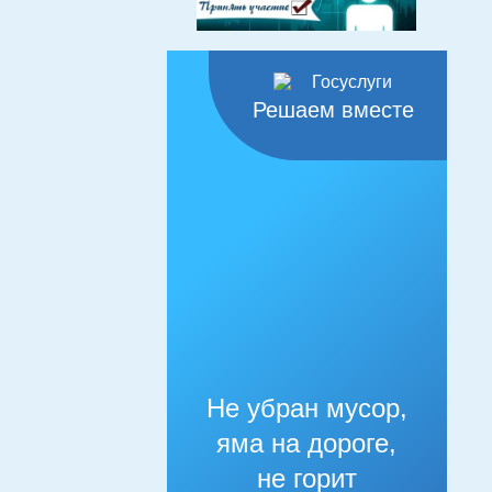
Решаем вместе
Не убран мусор,
яма на дороге,
не горит