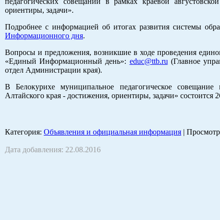
педагогических совещаний в рамках краевой августовской
ориентиры, задачи».
Подробнее с информацией об итогах развития системы обр
Информационного дня
.
Вопросы и предложения, возникшие в ходе проведения едино
«Единый Информационный день»:
educ@ttb.ru
(Главное упра
отдел Администрации края).
В Белокурихе муниципальное педагогическое совещание 
Алтайского края - достижения, ориентиры, задачи» состоится 2
Категория
:
Объявления и официальная информация
|
Просмотр
Дата добавления: 22.08.2016