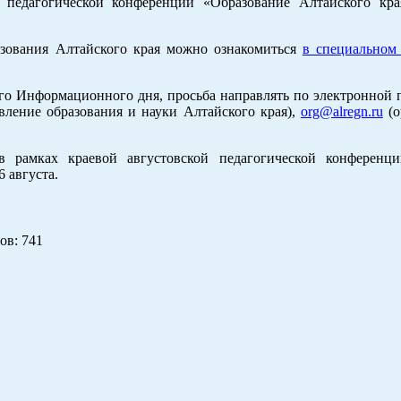
 педагогической конференции «Образование Алтайского кра
азования Алтайского края можно ознакомиться
в специальном 
го Информационного дня, просьба направлять по электронной 
вление образования и науки Алтайского края),
org@alregn.ru
(о
в рамках краевой августовской педагогической конференц
6 августа.
ов
: 741