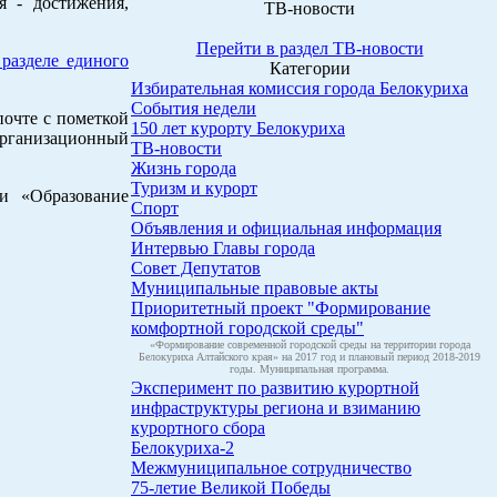
я - достижения,
ТВ-новости
Перейти в раздел ТВ-новости
разделе единого
Категории
Избирательная комиссия города Белокуриха
События недели
почте с пометкой
150 лет курорту Белокуриха
рганизационный
ТВ-новости
Жизнь города
Туризм и курорт
ии «Образование
Спорт
Объявления и официальная информация
Интервью Главы города
Совет Депутатов
Муниципальные правовые акты
Приоритетный проект "Формирование
комфортной городской среды"
«Формирование современной городской среды на территории города
Белокуриха Алтайского края» на 2017 год и плановый период 2018-2019
годы. Муниципальная программа.
Эксперимент по развитию курортной
инфраструктуры региона и взиманию
курортного сбора
Белокуриха-2
Межмуниципальное сотрудничество
75-летие Великой Победы