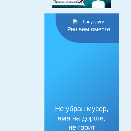
Решаем вместе
Не убран мусор,
яма на дороге,
не горит