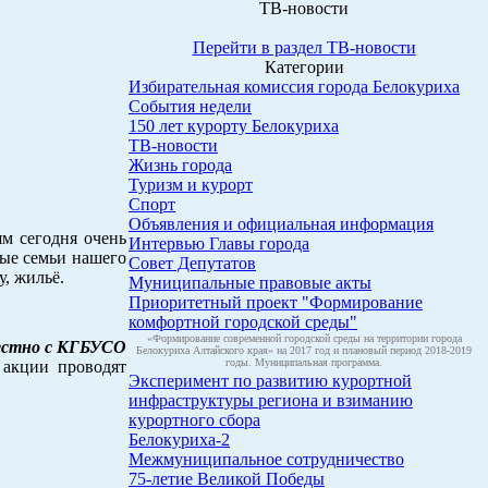
ТВ-новости
Перейти в раздел ТВ-новости
Категории
Избирательная комиссия города Белокуриха
События недели
150 лет курорту Белокуриха
ТВ-новости
Жизнь города
Туризм и курорт
Спорт
Объявления и официальная информация
м сегодня очень
Интервью Главы города
ные семьи нашего
Совет Депутатов
у, жильё.
Муниципальные правовые акты
Приоритетный проект "Формирование
комфортной городской среды"
«Формирование современной городской среды на территории города
местно с КГБУСО
Белокуриха Алтайского края» на 2017 год и плановый период 2018-2019
годы. Муниципальная программа.
 акции проводят
Эксперимент по развитию курортной
инфраструктуры региона и взиманию
курортного сбора
Белокуриха-2
Межмуниципальное сотрудничество
75-летие Великой Победы