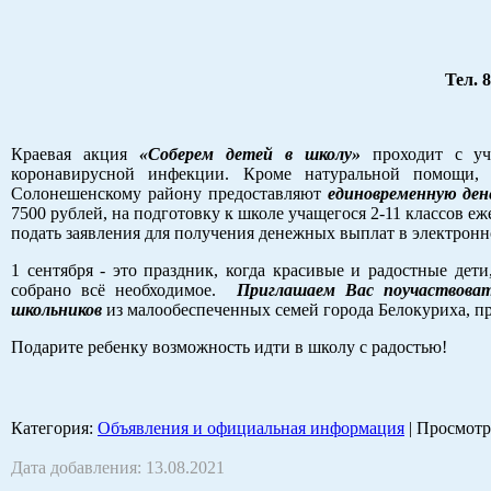
Тел. 8
Краевая акция
«Соберем детей в школу»
проходит с уч
коронавирусной инфекции. Кроме натуральной помощи
Солонешенскому району предоставляют
единовременную де
7500 рублей, на подготовку к школе учащегося 2-11 классов е
подать заявления для получения денежных выплат в электрон
1 сентября - это праздник, когда красивые и радостные дет
собрано всё необходимое.
Приглашаем Вас поучаствоват
школьников
из малообеспеченных семей города Белокуриха, пр
Подарите ребенку возможность идти в школу с радостью!
Категория
:
Объявления и официальная информация
|
Просмотр
Дата добавления: 13.08.2021