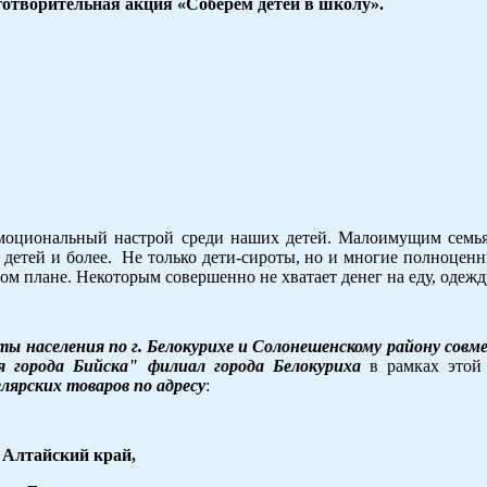
готворительная акция «Соберем детей в школу».
моциональный настрой среди наших детей. Малоимущим семья
 5 детей и более. Не только дети-сироты, но и многие полноцен
ом плане. Некоторым совершенно не хватает денег на еду, одежд
ы населения по г. Белокурихе и Солонешенскому району сов
я города Бийска" филиал города Белокуриха
в рамках этой
лярских товаров по адресу
:
Алтайский край,