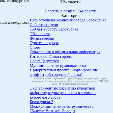
аль Белокуриха»
ТВ-новости
Перейти в раздел ТВ-новости
Категории
Избирательная комиссия города Белокуриха
раль Белокурихи»
События недели
150 лет курорту Белокуриха
ТВ-новости
Жизнь города
Туризм и курорт
Спорт
Объявления и официальная информация
Интервью Главы города
Совет Депутатов
Муниципальные правовые акты
Приоритетный проект "Формирование
комфортной городской среды"
«Формирование современной городской среды на территории города
Белокуриха Алтайского края» на 2017 год и плановый период 2018-2019
годы. Муниципальная программа.
Эксперимент по развитию курортной
инфраструктуры региона и взиманию
курортного сбора
Белокуриха-2
Межмуниципальное сотрудничество
75-летие Великой Победы