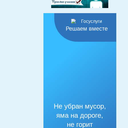
Решаем вместе
Не убран мусор,
яма на дороге,
не горит