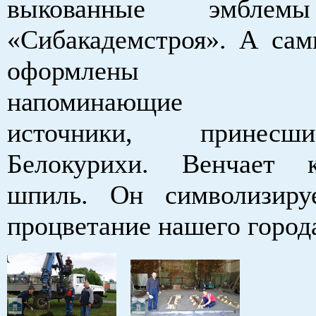
выкованные эмбле
«Сибакадемстроя». А сам
оформлены элем
напоминающие те
источники, принес
Белокурихи. Венчает к
шпиль. Он символизиру
процветание нашего город