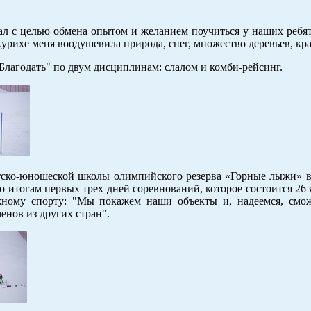
ал с целью обмена опытом и желанием поучиться у наших ребят
курихе меня воодушевила природа, снег, множество деревьев, кра
Благодать" по двум дисциплинам: слалом и комби-рейсинг.
етско-юношеской школы олимпийского резерва «Горные лыжи» в
 итогам первых трех дней соревнований, которое состоится 26 
жному спорту: "Мы покажем наши объекты и, надеемся, смо
енов из других стран".