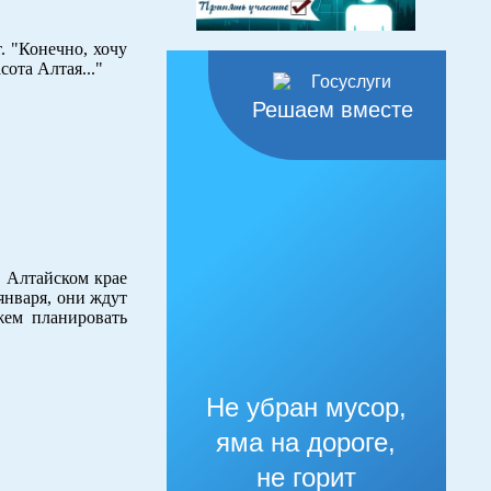
. "Конечно, хочу
сота Алтая..."
Решаем вместе
 Алтайском крае
января, они ждут
жем планировать
Не убран мусор,
яма на дороге,
не горит