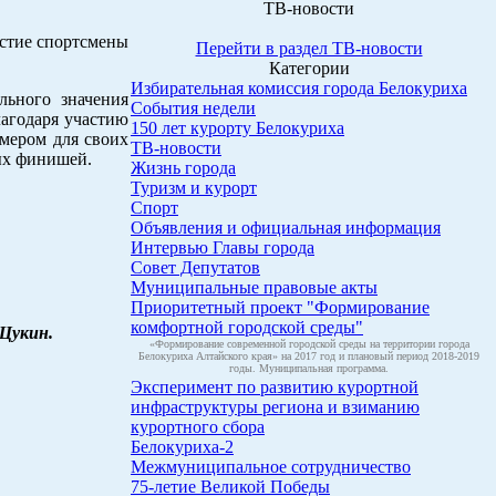
ТВ-новости
астие спортсмены
Перейти в раздел ТВ-новости
Категории
Избирательная комиссия города Белокуриха
льного значения
События недели
лагодаря участию
150 лет курорту Белокуриха
имером для своих
ТВ-новости
ых финишей.
Жизнь города
Туризм и курорт
Спорт
Объявления и официальная информация
Интервью Главы города
Совет Депутатов
Муниципальные правовые акты
Приоритетный проект "Формирование
комфортной городской среды"
Щукин.
«Формирование современной городской среды на территории города
Белокуриха Алтайского края» на 2017 год и плановый период 2018-2019
годы. Муниципальная программа.
Эксперимент по развитию курортной
инфраструктуры региона и взиманию
курортного сбора
Белокуриха-2
Межмуниципальное сотрудничество
75-летие Великой Победы