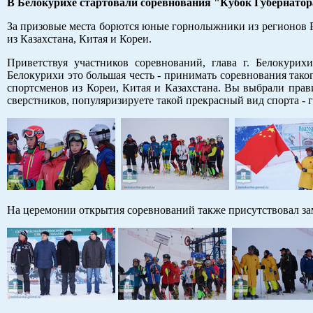
В Белокурихе стартовали соревнования "Кубок Губернатор
За призовые места борются юные горнолыжники из регионов 
из Казахстана, Китая и Кореи.
Приветствуя участников соревнований, глава г. Белокури
Белокурихи это большая честь - принимать соревнования тако
спортсменов из Кореи, Китая и Казахстана. Вы выбрали прав
сверстников, популяризируете такой прекрасный вид спорта 
На церемонии открытия соревнований также присутствовал зам