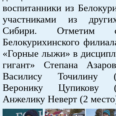
воспитанники из Белокури
участниками из други
Сибири. Отметим сп
Белокурихинского фили
«Горные лыжи» в дисципл
гигант» Степана Азарова
Василису Точилину (
Веронику Цупикову (
Анжелику Неверт (2 место