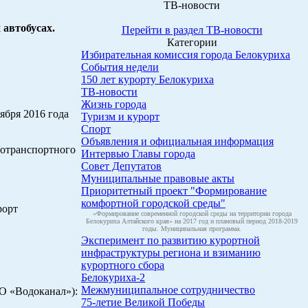
ТВ-новости
 автобусах.
Перейти в раздел ТВ-новости
Категории
Избирательная комиссия города Белокуриха
События недели
150 лет курорту Белокуриха
ТВ-новости
Жизнь города
ября 2016 года
Туризм и курорт
Спорт
Объявления и официальная информация
тотранспортного
Интервью Главы города
Совет Депутатов
Муниципальные правовые акты
Приоритетный проект "Формирование
комфортной городской среды"
рорт
«Формирование современной городской среды на территории города
Белокуриха Алтайского края» на 2017 год и плановый период 2018-2019
годы. Муниципальная программа.
Эксперимент по развитию курортной
инфраструктуры региона и взиманию
курортного сбора
Белокуриха-2
Межмуниципальное сотрудничество
АО «Водоканал»):
75-летие Великой Победы