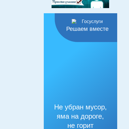
Решаем вместе
Не убран мусор,
яма на дороге,
не горит