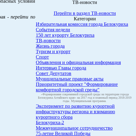
опасных условий
ТВ-новости
Перейти в раздел ТВ-новости
рая -
перейти по
Категории
Избирательная комиссия города Белокуриха
События недели
150 лет курорту Белокуриха
ТВ-новости
Жизнь города
Туризм и курорт
Спорт
Объявления и официальная информация
Интервью Главы города
Совет Депутатов
Муниципальные правовые акты
Приоритетный проект "Формирование
комфортной городской среды"
«Формирование современной городской среды на территории города
Белокуриха Алтайского края» на 2017 год и плановый период 2018-2019
годы. Муниципальная программа.
Эксперимент по развитию курортной
инфраструктуры региона и взиманию
курортного сбора
Белокуриха-2
Межмуниципальное сотрудничество
75-летие Великой Победы