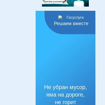
Решаем вместе
Не убран мусор,
яма на дороге,
не горит