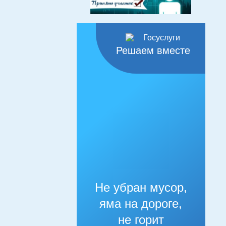
Решаем вместе
Не убран мусор,
яма на дороге,
не горит