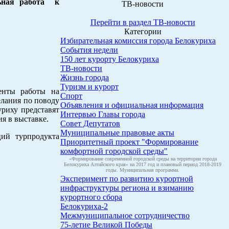
льная работа к
ТВ-новости
Перейти в раздел ТВ-новости
Категории
Избирательная комиссия города Белокуриха
События недели
150 лет курорту Белокуриха
ТВ-новости
Жизнь города
Туризм и курорт
менты работы на
Спорт
елания по поводу
Объявления и официальная информация
уриху представят
Интервью Главы города
я в выставке.
Совет Депутатов
Муниципальные правовые акты
ций турпродукта
Приоритетный проект "Формирование
комфортной городской среды"
«Формирование современной городской среды на территории города
Белокуриха Алтайского края» на 2017 год и плановый период 2018-2019
годы. Муниципальная программа.
Эксперимент по развитию курортной
инфраструктуры региона и взиманию
курортного сбора
Белокуриха-2
Межмуниципальное сотрудничество
75-летие Великой Победы