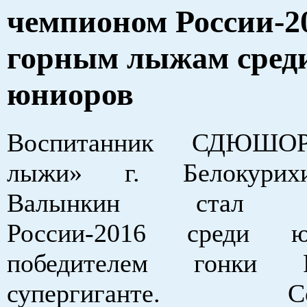
чемпионом России-2
горным лыжам сред
юниоров
Воспитанник СДЮШО
лыжи» г. Белокури
Валынкин стал ч
России-2016 среди 
победителем гон
супергиганте. Сор