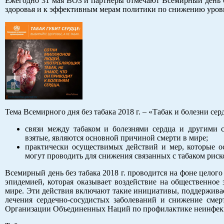
Ежегодно 31 мая ВОЗ и партнеры отмечают Всемирный день бе
здоровья и к эффективным мерам политики по снижению уровн
Тема Всемирного дня без табака 2018 г. – «Табак и болезни с
связи между табаком и болезнями сердца и другими с
взятые, являются основной причиной смерти в мире;
практически осуществимых действий и мер, которые о
могут проводить для снижения связанных с табаком риско
Всемирный день без табака 2018 г. проводится на фоне целог
эпидемией, которая оказывает воздействие на общественное
мире. Эти действия включают такие инициативы, поддерживае
лечения сердечно-сосудистых заболеваний и снижение смер
Организации Объединенных Наций по профилактике неинфекцио