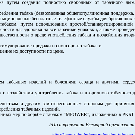
дыма путем создания полностью свободных от табачного ды
ебления табака (безвозмездная общепопуляционная поддержка,
национальные бесплатные телефонные службы для бросающих к
табаком, путем использования простой/стандартизированной
ности для здоровья на все табачные упаковки, а также провед
ственности о вреде употребления табака и воздействия втори
стимулирование продажи и спонсорство табака; и
шение их доступности по цене.
ем табачных изделий и болезнями сердца и другими сердеч
о воздействии употребления табака и вторичного табачного д
ельствам и другим заинтересованным сторонам для принятия 
требления табачных изделий.
ренных мер по борьбе с табаком “MPOWER”, изложенных в РКБТ
//По информации Всемирной организации
http://www.who.int/campaigns/no-tobacco-