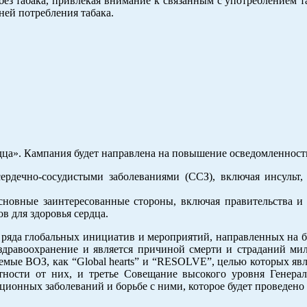
з табака, привлекая внимание к связанным с употреблением т
ей потребления табака.
ердца». Кампания будет направлена на повышение осведомленнос
ердечно-сосудистыми заболеваниями (ССЗ), включая инсульт, 
сновные заинтересованные стороны, включая правительства и 
в для здоровья сердца.
о ряда глобальных инициатив и мероприятий, направленных на б
 здравоохранение и является причиной смерти и страданий ми
мые ВОЗ, как “Global hearts” и “RESOLVE”, целью которых яв
тности от них, и третье Совещание высокого уровня Генера
нных заболеваний и борьбе с ними, которое будет проведено в