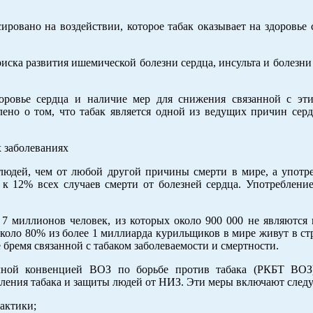
ировано на воздействии, которое табак оказывает на здоровье 
иска развития ишемической болезни сердца, инсульта и болезн
доровье сердца и наличие мер для снижения связанной с эт
лено о том, что табак является одной из ведущих причин сер
х заболеваниях
людей, чем от любой другой причины смерти в мире, а употре
к 12% всех случаев смерти от болезней сердца. Употребление
 7 миллионов человек, из которых около 900 000 не являются
коло 80% из более 1 миллиарда курильщиков в мире живут в ст
 бремя связанной с табаком заболеваемости и смертности.
ной конвенцией ВОЗ по борьбе против табака (РКБТ ВОЗ
бления табака и защиты людей от НИЗ. Эти меры включают след
актики;