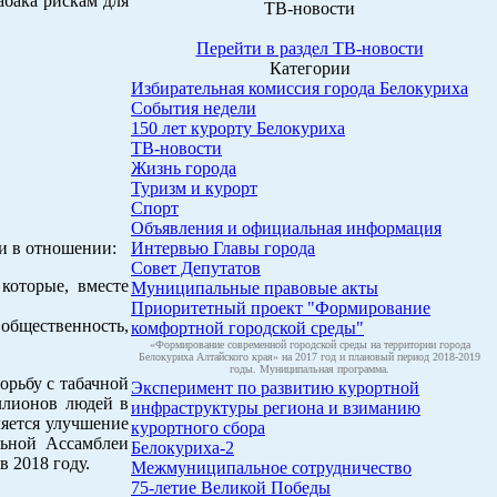
абака рискам для
ТВ-новости
Перейти в раздел ТВ-новости
Категории
Избирательная комиссия города Белокуриха
События недели
150 лет курорту Белокуриха
ТВ-новости
Жизнь города
Туризм и курорт
Спорт
Объявления и официальная информация
ти в отношении:
Интервью Главы города
Совет Депутатов
которые, вместе
Муниципальные правовые акты
Приоритетный проект "Формирование
общественность,
комфортной городской среды"
«Формирование современной городской среды на территории города
Белокуриха Алтайского края» на 2017 год и плановый период 2018-2019
годы. Муниципальная программа.
орьбу с табачной
Эксперимент по развитию курортной
ллионов людей в
инфраструктуры региона и взиманию
ляется улучшение
курортного сбора
льной Ассамблеи
Белокуриха-2
 2018 году.
Межмуниципальное сотрудничество
75-летие Великой Победы