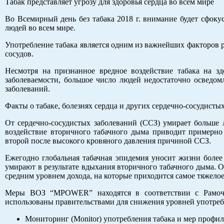
Табак представляет угрозу для здоровья сердца во всем мире
Во Всемирный день без табака 2018 г. внимание будет сфокус
людей во всем мире.
Употребление табака является одним из важнейших факторов р
сосудов.
Несмотря на признанное вредное воздействие табака на з
заболеваемости, большое число людей недостаточно осведом
заболеваний.
Факты о табаке, болезнях сердца и других сердечно-сосудисты
От сердечно-сосудистых заболеваний (ССЗ) умирает больше 
воздействие вторичного табачного дыма приводит примерно 
второй после высокого кровяного давления причиной ССЗ.
Ежегодно глобальная табачная эпидемия уносит жизни более
умирают в результате вдыхания вторичного табачного дыма. О
средним уровнем дохода, на которые приходится самое тяжелое
Меры ВОЗ “MPOWER” находятся в соответствии с Рамоч
использованы правительствами для снижения уровней употре
Мониторинг (Monitor) употребления табака и мер профил