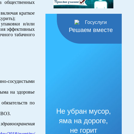
ма общественных
 включая краткое
урить);
 упаковки и/или
ения эффективных
Решаем вместе
чного табачного
но-сосудистыми
ыма на здоровье
обязательств по
Не убран мусор,
 ВОЗ.
яма на дороге,
 здравоохранения
не горит
day/2018/event/ru/