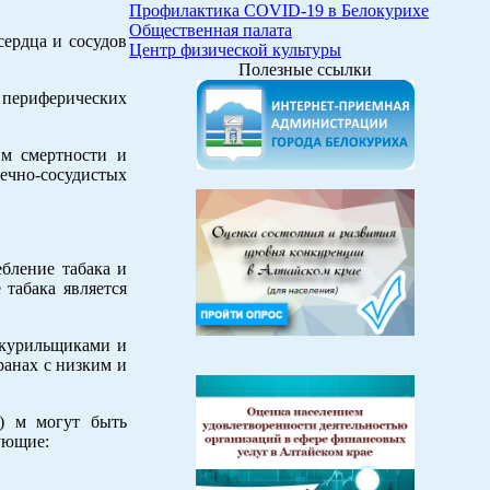
Профилактика COVID-19 в Белокурихе
Общественная палата
сердца и сосудов
Центр физической культуры
Полезные ссылки
и периферических
им смертности и
дечно-сосудистых
бление табака и
 табака является
 курильщиками и
ранах с низким и
) м могут быть
ующие: