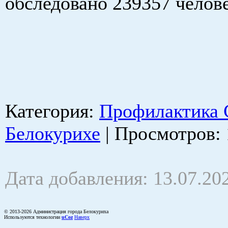
обследовано 239357 челове
Категория
:
Профилактика 
Белокурихе
|
Просмотров
:
Дата добавления: 13.07.20
© 2013-2026 Администрация города Белокуриха
Используются технологии
uCoz
Наверх