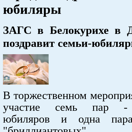
юбиляры
ЗАГС в Белокурихе в Д
поздравит семьи-юбиля
В торжественном
меропри
участие семь пар - 
юбиляров и одна пар
"
бриллиантовых".