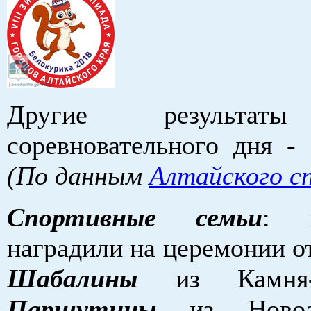
Другие результаты
соревновательного дня - 
(По данным
Алтайского с
Спортивные семьи
: п
наградили на церемонии о
Шабалины
из Камня
Паршутины
из Новоа