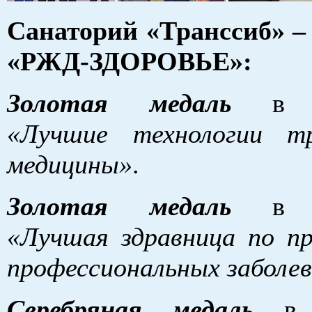
Санаторий «Транссиб» 
«РЖД-ЗДОРОВЬЕ»:
Золотая медаль
в но
«Лучшие технологии тр
медицины»
.
Золотая медаль
в но
«Лучшая здравница по п
профессиональных заболе
Серебряная медаль
в н