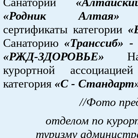
Санатории
«Алтайски
«Родник Алтая»
п
сертификаты категории
«
Санаторию
«Транссиб»
-
«РЖД-ЗДОРОВЬЕ»
Наци
курортной ассоциацией
категория
«С - Стандарт
//Фото пр
отделом по курор
туризму администра