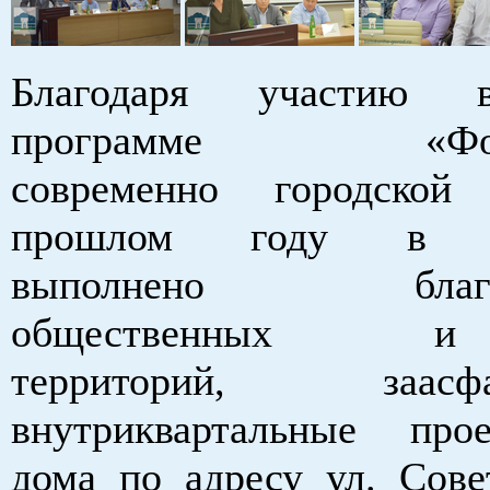
Благодаря участию 
программе «Форм
современно городско
прошлом году в Бе
выполнено благоус
общественных и 
территорий, заасфал
внутриквартальные про
дома по адресу ул. Совет