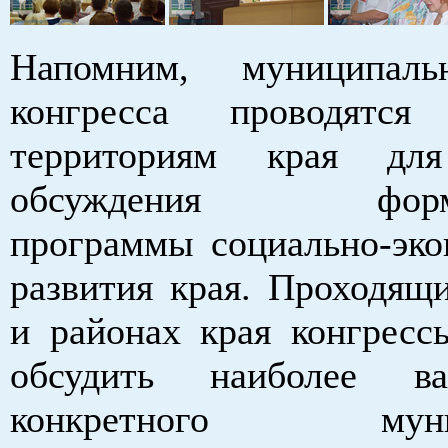
Напомним, муниципал
конгресса проводятс
территориям края дл
обсуждения форми
программы социально-эко
развития края. Проходящи
и районах края конгресс
обсудить наиболее в
конкретного муниц