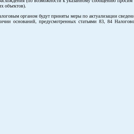
 расхождения (по возможности к указанному сообщению просим
х объектов).
алоговым органом будут приняты меры по актуализации сведен
личии оснований, предусмотренных статьями 83, 84 Налогово