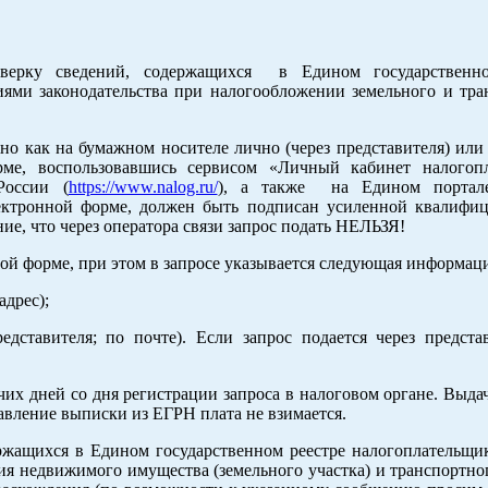
верку сведений, содержащихся в Едином государственно
иями законодательства при налогообложении земельного и тра
о как на бумажном носителе лично (через представителя) или 
е, воспользовавшись сервисом «Личный кабинет налогопл
России (
https://www.nalog.ru/
), а также на Едином портале
лектронной форме, должен быть подписан усиленной квалифи
ие, что через оператора связи запрос подать НЕЛЬЗЯ!
ой форме, при этом в запросе указывается следующая информац
адрес);
дставителя; по почте). Если запрос подается через представ
чих дней со дня регистрации запроса в налоговом органе. Выд
тавление выписки из ЕГРН плата не взимается.
ржащихся в Едином государственном реестре налогоплательщи
ия недвижимого имущества (земельного участка) и транспортно