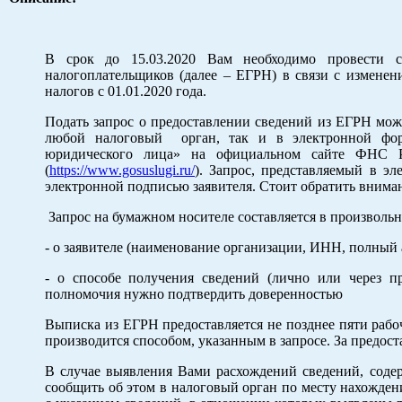
В срок до 15.03.2020 Вам необходимо провести с
налогоплательщиков (далее – ЕГРН) в связи с изменен
налогов с 01.01.2020 года.
Подать запрос о предоставлении сведений из ЕГРН можн
любой налоговый орган, так и в электронной форм
юридического лица» на официальном сайте ФНС 
(
https://www.gosuslugi.ru/
). Запрос, представляемый в э
электронной подписью заявителя. Стоит обратить вниман
Запрос на бумажном носителе составляется в произвольн
- о заявителе (наименование организации, ИНН, полный 
- о способе получения сведений (лично или через пре
полномочия нужно подтвердить доверенностью
Выписка из ЕГРН предоставляется не позднее пяти рабо
производится способом, указанным в запросе. За предос
В случае выявления Вами расхождений сведений, соде
сообщить об этом в налоговый орган по месту нахожден