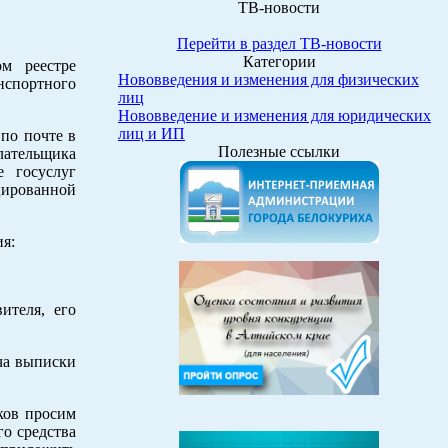
ТВ-новости
Перейти в раздел ТВ-новости
Категории
м реестре
Нововведения и изменения для физических
нспортного
лиц
Нововведение и изменения для юридических
лиц и ИП
по почте в
Полезные ссылки
ательщика
 госуслуг
цированной
ия:
ителя, его
ача выписки
ков просим
го средства