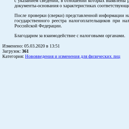
с указанием сведений, в отношении которых выявлены
документы-основания о характеристиках соответствующи
После проверки (сверки) представленной информации н
государственного реестра налогоплательщиков при на
Российской Федерации.
Благодарим за взаимодействие с налоговыми органами.
Изменено:
05.03.2020
в
13:51
Загрузок
:
361
Категория:
Нововведения и изменения для физических лиц