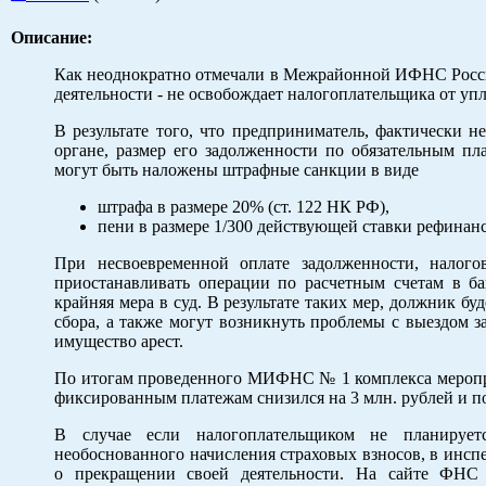
Описание:
Как неоднократно отмечали в Межрайонной ИФНС Росси
деятельности - не освобождает налогоплательщика от уп
В результате того, что предприниматель, фактически 
органе, размер его задолженности по обязательным п
могут быть наложены штрафные санкции в виде
штрафа в размере 20% (ст. 122 НК РФ),
пени в размере 1/300 действующей ставки рефинанс
При несвоевременной оплате задолженности, налог
приостанавливать операции по расчетным счетам в ба
крайняя мера в суд. В результате таких мер, должник б
сбора, а также могут возникнуть проблемы с выездом 
имущество арест.
По итогам проведенного МИФНС № 1 комплекса меропри
фиксированным платежам снизился на 3 млн. рублей и по
В случае если налогоплательщиком не планируетс
необоснованного начисления страховых взносов, в инсп
о прекращении своей деятельности. На сайте ФНС 