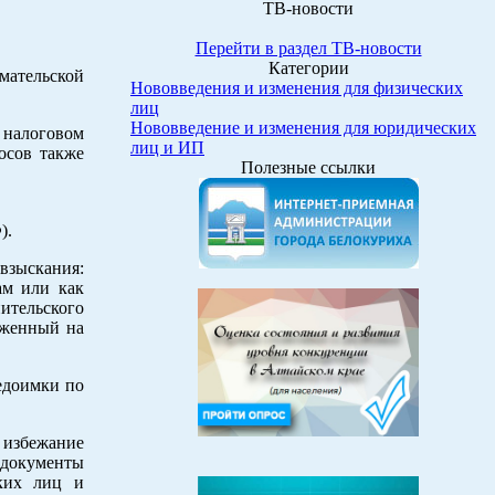
ТВ-новости
Перейти в раздел ТВ-новости
Категории
мательской
Нововведения и изменения для физических
лиц
Нововведение и изменения для юридических
 налоговом
лиц и ИП
осов также
Полезные ссылки
).
взыскания:
ам или как
нительского
оженный на
едоимки по
избежание
 документы
ских лиц и