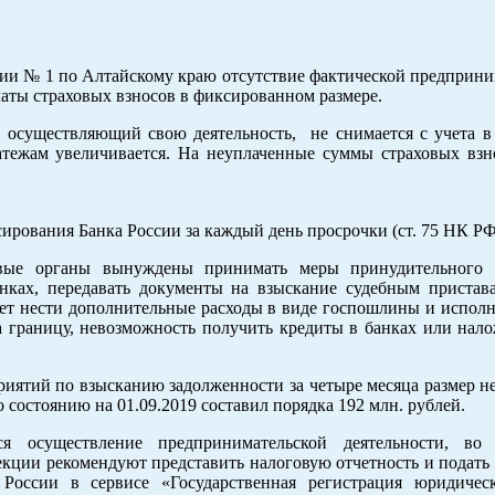
и № 1 по Алтайскому краю отсутствие фактической предприни
латы страховых взносов в фиксированном размере.
не осуществляющий свою деятельность, не снимается с учета в
латежам увеличивается. На неуплаченные суммы страховых взн
ирования Банка России за каждый день просрочки (ст. 75 НК РФ
овые органы вынуждены принимать меры принудительного 
нках, передавать документы на взыскание судебным пристав
удет нести дополнительные расходы в виде госпошлины и испол
за границу, невозможность получить кредиты в банках или нал
ятий по взысканию задолженности за четыре месяца размер н
 состоянию на 01.09.2019 составил порядка 192 млн. рублей.
я осуществление предпринимательской деятельности, во 
екции рекомендуют представить налоговую отчетность и подать
России в сервисе «Государственная регистрация юридиче