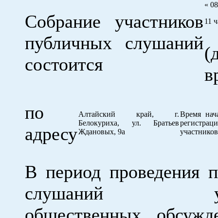
« 08
Собрание участников
11 
публичных слушаний
(
состоится
в
по
Алтайский край, г.
Время нач
Белокуриха, ул. Братьев
регистрац
адресу
Ждановых, 9а
участников
В период проведения 
слушаний уча
общественных обсужд