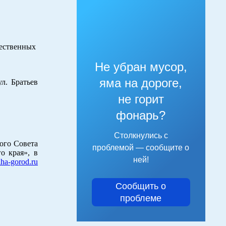
щественных
Не убран мусор,
яма на дороге,
 Братьев
не горит
фонарь?
Столкнулись с
ого Совета
проблемой — сообщите о
о края», в
ней!
riha-gorod.ru
Сообщить о
проблеме