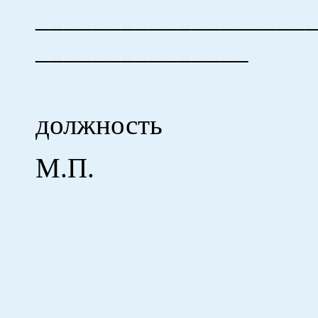
___________
_______________
Ф.
должно
М.П.