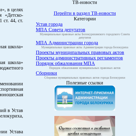
ТВ-новости
», в целях
Перейти в раздел ТВ-новости
я «Детско-
Категории
ст. 44, ст.
Устав города
МПА Совета депутатов
Муниципальные правовые акты Белокурихинского городского Совета
депутатов
МПА Администрации города
ная школа»
Муниципальные правовые акты Администрации города Белокуриха
Проекты муниципальных правовых актов
Проекты административных регламентов
ная школа»
Порядок обжалования МПА
бюджетного
Порядок обжалования муниципальных правовых актов
Сборники
Сборники муниципальных правовых актов города Белокурихи
Полезные ссылки
меновании
спортивная
-юношеская
ий в Устав
елокуриха,
ии Устава